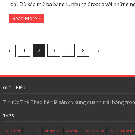
loại. Dù xếp thứ ba bảng L, nhưng Croatia với những ng
Read More
1
2
3
…
8
GIỚI THIỆU
Tin tức Thể Thao bên lề sân cỏ xung quanh trái bóng tròn
TAGS
AC MILAN
AFF CUP
AL NASSR
ARSENAL
BARCELONA
BAYERN MUCHE