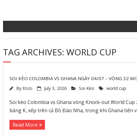
Skip
to
content
TAG ARCHIVES: WORLD CUP
SOI KÈO COLOMBIA VS GHANA NGÀY 04/07 – VÒNG 32 W
By
Enzo
July 3, 2026
Soi Kèo
world cup
Soi kèo Colombia vs Ghana vòng Knock-out World Cup 20
bảng K, xếp trên cả Bồ Đào Nha, trong khi Ghana tiến và
Read More