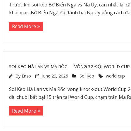
Trước khi soi kèo Bờ Biển Ngà vs Na Uy, cần nhắc lại 
khai mạc, Bờ Biển Ngà đã đánh bại Na Uy bằng cách đán
Read More
SOI KÈO HÀ LAN VS MA RỐC — VÒNG 32 ĐỘI WORLD CUP
By
Enzo
June 29, 2026
Soi Kèo
world cup
Soi Kèo Hà Lan vs Ma Rốc vòng knock-out World Cup 202
dài chuỗi bất bại 15 trận tại World Cup, chạm trán Ma Rố
Read More