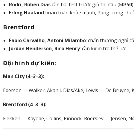
Rodri, Rúben Dias
cần bài test trước giờ thi đấu (
50/50
)
Erling Haaland
hoàn toàn khỏe mạnh, đang trong chuỗ
Brentford
Fabio Carvalho, Antoni Milambo
: chấn thương nghỉ c
Jordan Henderson, Rico Henry
: cần kiểm tra thể lực.
Đội hình dự kiến:
Man City (4–3–3):
Ederson — Walker, Akanji, Dias/Aké, Lewis — De Bruyne, K
Brentford (4–3–3):
Flekken — Kayode, Collins, Pinnock, Roerslev — Jensen,