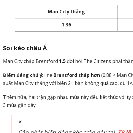
Man City thắng
1.36
Soi kèo châu Á
Man City chấp Brentford
1.5
đòi hỏi The Citizens phải thắn
Điểm đáng chú ý
: line
Brentford thấp hơn
(0.88 < Man Ci
suất Man City thắng với biên 2+ bàn không quá cao, dù 1×2
Thêm nữa, hai trận gặp nhau mùa này đều kết thúc với tỷ s
3 mùa gần đây.
Cập nhật biến động kèo trận này tại:
Tỷ lệ