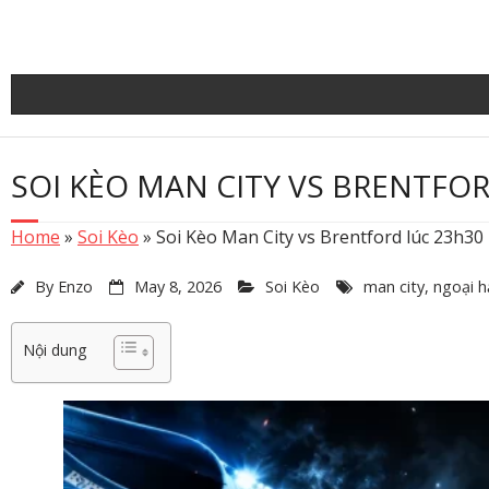
Skip
to
content
SOI KÈO MAN CITY VS BRENTFOR
Home
»
Soi Kèo
»
Soi Kèo Man City vs Brentford lúc 23h30
By
Enzo
May 8, 2026
Soi Kèo
man city
,
ngoại h
Nội dung