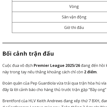
Vòng
Sân vận động
Giờ thi đấu
Bối cảnh trận đấu
Cuộc đua vô địch
Premier League 2025/26
đang đến hồi k
này trong tay nếu thắng khoảng cách chỉ còn
2 điểm
.
Đoàn quân của Pep Guardiola vừa trải qua trận hòa hú vía 
đây là lời cảnh báo cho hàng thủ trước trận gặp “Bầy ong
Brentford của HLV Keith Andrews đang xếp thứ 7 BXH, đan