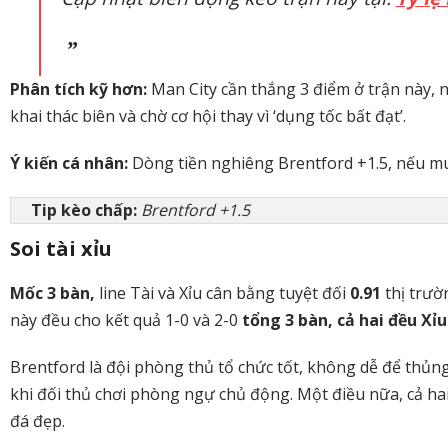
Phân tích kỹ hơn:
Man City cần thắng 3 điểm ở trận này, 
khai thác biên và chờ cơ hội thay vì ‘dụng tốc bất đạt’.
Ý kiến cá nhân:
Dòng tiền nghiêng Brentford +1.5, nếu muốn
Tip kèo chấp:
Brentford +1.5
Soi tài xỉu
Mốc 3 bàn,
line Tài và Xỉu cân bằng tuyệt đối
0.91
thị trườ
này đều cho kết quả 1-0 và 2-0
tổng 3 bàn, cả hai đều Xỉu
Brentford là đội phòng thủ tổ chức tốt, không dễ để thủng
khi đối thủ chơi phòng ngự chủ động. Một điều nữa, cả hai 
đá đẹp.