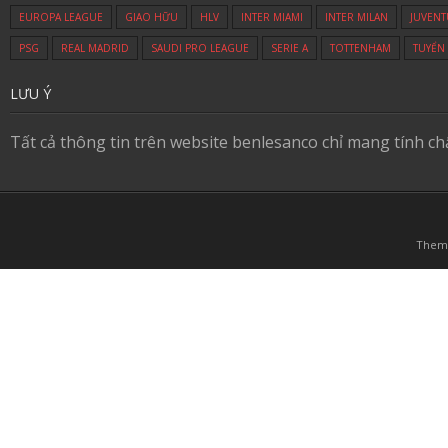
EUROPA LEAGUE
GIAO HỮU
HLV
INTER MIAMI
INTER MILAN
JUVENT
PSG
REAL MADRID
SAUDI PRO LEAGUE
SERIE A
TOTTENHAM
TUYỂN
LƯU Ý
Tất cả thông tin trên website benlesanco chỉ mang tính c
Them