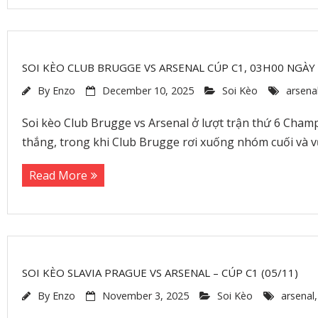
SOI KÈO CLUB BRUGGE VS ARSENAL CÚP C1, 03H00 NGÀY
By
Enzo
December 10, 2025
Soi Kèo
arsena
Soi kèo Club Brugge vs Arsenal ở lượt trận thứ 6 Cham
thắng, trong khi Club Brugge rơi xuống nhóm cuối và vừ
Read More
SOI KÈO SLAVIA PRAGUE VS ARSENAL – CÚP C1 (05/11)
By
Enzo
November 3, 2025
Soi Kèo
arsenal