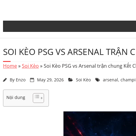
Skip
to
content
SOI KÈO PSG VS ARSENAL TRẬN
Home
»
Soi Kèo
»
Soi Kèo PSG vs Arsenal trận chung Kết
By
Enzo
May 29, 2026
Soi Kèo
arsenal
,
champi
Nội dung