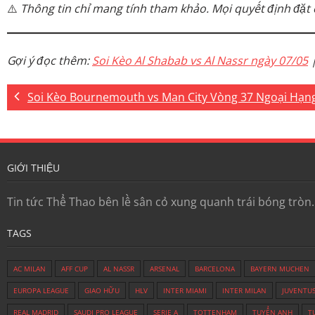
⚠️
Thông tin chỉ mang tính tham khảo. Mọi quyết định đặt 
Gợi ý đọc thêm:
Soi Kèo Al Shabab vs Al Nassr ngày 07/05
Soi Kèo Bournemouth vs Man City Vòng 37 Ngoại Hạn
GIỚI THIỆU
Tin tức Thể Thao bên lề sân cỏ xung quanh trái bóng tròn
TAGS
AC MILAN
AFF CUP
AL NASSR
ARSENAL
BARCELONA
BAYERN MUCHEN
EUROPA LEAGUE
GIAO HỮU
HLV
INTER MIAMI
INTER MILAN
JUVENTU
REAL MADRID
SAUDI PRO LEAGUE
SERIE A
TOTTENHAM
TUYỂN ANH
T