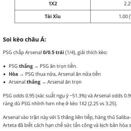
1X2
2.2
Tài Xỉu
1.00 (
Soi kèo châu Á:
PSG chấp Arsenal
0/0.5 trái
(1/4), giải thích kèo:
PSG
thắng
→ PSG ăn trọn tiền.
Hòa
→ PSG thua nửa, Arsenal ăn nửa tiền
Arsenal
thắng
→ Arsenal ăn trọn
PSG odds 0.95 (xác suất ngụ ý ~51.3%) và Arsenal odds 0.9
ràng dù PSG nhỉnh hơn nhẹ ở kèo 1X2 (2.25 vs 3.25).
Arsenal vào trận này với 5 thắng liên tiếp, hàng thủ Sali
Arteta đã biết cách hạn chế sức tấn công và kịch bản hòa 