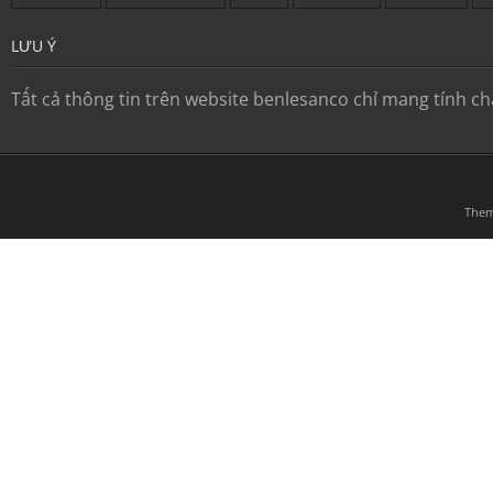
LƯU Ý
Tất cả thông tin trên website benlesanco chỉ mang tính c
The