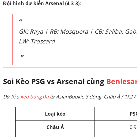
Đội hình dự kiến Arsenal (4-3-3):
GK: Raya | RB: Mosquera | CB: Saliba, Gabri
LW: Trossard
Soi Kèo PSG vs Arsenal cùng
Benlesa
Dữ liệu
kèo bóng đá
từ AsianBookie 3 dòng: Châu Á / 1X2 / 
Loại kèo
PS
Châu Á
0.9