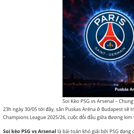
Soi Kèo PSG vs Arsenal – Chung
23h ngày 30/05 tới đây, sân Puskas Aréna ở Budapest sẽ t
Champions League 2025/26, cuộc đối đầu giữa đương kim v
Soi kèo PSG vs Arsenal
là bài toán khó giải bởi PSG đang