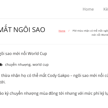
Home
K
MẤT NGÔI SAO
Home
/
PSV thừa nhận có thể mất ngô
mới nổi Worl
gôi sao mới nổi World Cup
chuyển nhượng
,
world cup
s thừa nhận họ có thể mất Cody Gakpo – ngôi sao mới nổi c
ới.
vào kỳ chuyển nhượng mùa đông tới nhưng với mức phí kỷ l