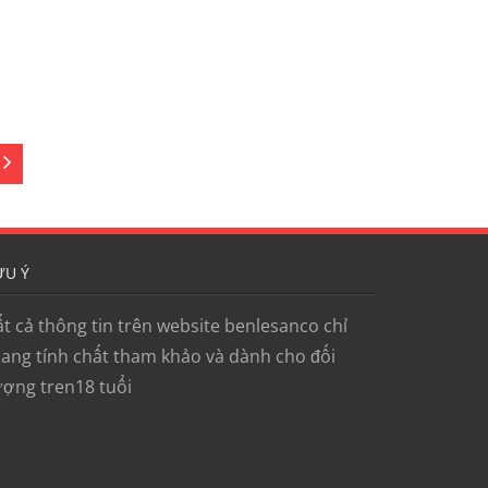
ƯU Ý
ất cả thông tin trên website benlesanco chỉ
ang tính chất tham khảo và dành cho đối
ượng tren18 tuổi