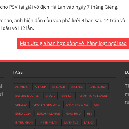
 cho PSV tại giải vô địch Hà Lan vào ngày 7 tháng Giêng.
c cao, anh hiện dẫn đầu vua phá lưới 9 bàn sau 14 trận và
i đấu với 12 lần.
Man Utd gia hạn hợp đồng với hàng loạt ngôi sao
TAGS
L
i
T
AC MILAN
AFF CUP
AL NASSR
ARSENAL
BARCELONA
ời
m
BAYERN MUCHEN
BRAZIL
BÁN KẾT
CHAMPIONS LEAGUE
t
CHELSEA
CHUYỂN NHƯỢNG
CHẤN THƯƠNG
CR7
EURO 2024
EUROPA LEAGUE
GIAO HỮU
HLV
INTER MIAMI
INTER MILAN
JUVENTUS
LA LIGA