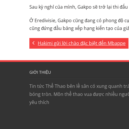
Sau kỳ nghỉ của mình, Gakpo sẽ trở lại thi đấu
Ở Eredivisie, Gakpo cũng đang có phong độ cự
cũng đứng đầu bảng xếp hạng kiến ​​tạo của giả
Hakimi gửi lời chào đặc biệt đến Mbappe
GIỚI THIỆU
Tin tức Thể Thao bên lề sân cỏ xung quanh trá
bóng tròn. Môn thể thao vua được nhiều ngư
yêu thích