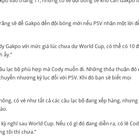
po vào tháng 11, nhưng có vẻ đội bóng sẽ khó cản Gakpo t
 rằng sẽ để Gakpo đến đội bóng mới nếu PSV nhận một lời đ
ody Gakpo với mức giá lúc chưa dự World Cup, có thể có 10 
h ấy.”
câu lạc bộ phù hợp mà Cody muốn đi. Những thỏa thuận đó 
chuyển nhượng kỷ lục đối với PSV. Khi đó bạn sẽ biết mọi
hông, có vẻ như tất cả các câu lạc bộ đang xếp hàng, nhưng
ào.
 kỳ nghỉ sau World Cup. Nếu có gì đó đang diễn ra, có lẽ Co
g tôi thì chưa.”