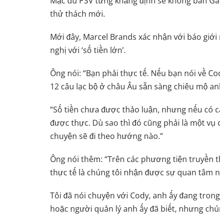
Mặc dù PSV từng khẳng định sẽ không bán Gak
thử thách mới.
Mới đây, Marcel Brands xác nhận với báo giới
nghị với ‘số tiền lớn’.
Ông nói: “Bạn phải thực tế. Nếu bạn nói về C
12 câu lạc bộ ở châu Âu sẵn sàng chiêu mộ an
“Số tiền chưa được thảo luận, nhưng nếu có 
được thực. Dù sao thì đó cũng phải là một vụ 
chuyện sẽ đi theo hướng nào.”
Ông nói thêm: “Trên các phương tiện truyền t
thực tế là chúng tôi nhận được sự quan tâm n
Tôi đã nói chuyện với Cody, anh ấy đang trong
hoặc người quản lý anh ấy đã biết, nhưng chún