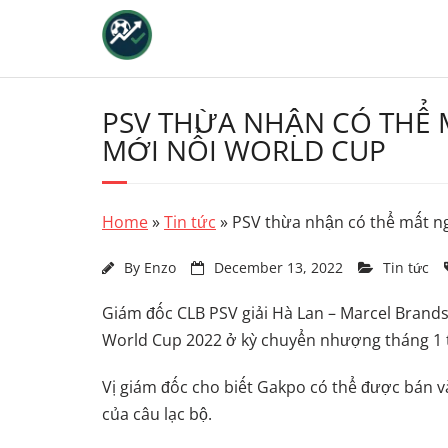
Skip
to
content
PSV THỪA NHẬN CÓ THỂ 
MỚI NỔI WORLD CUP
Home
»
Tin tức
»
PSV thừa nhận có thể mất n
By
Enzo
December 13, 2022
Tin tức
Giám đốc CLB PSV giải Hà Lan – Marcel Brand
World Cup 2022 ở kỳ chuyển nhượng tháng 1 t
Vị giám đốc cho biết Gakpo có thể được bán 
của câu lạc bộ.