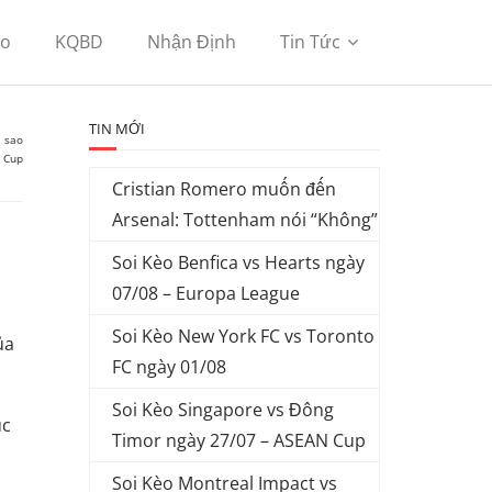
èo
KQBD
Nhận Định
Tin Tức
TIN MỚI
i sao
d Cup
Cristian Romero muốn đến
Arsenal: Tottenham nói “Không”
Soi Kèo Benfica vs Hearts ngày
07/08 – Europa League
Soi Kèo New York FC vs Toronto
ủa
FC ngày 01/08
Soi Kèo Singapore vs Đông
ục
Timor ngày 27/07 – ASEAN Cup
Soi Kèo Montreal Impact vs