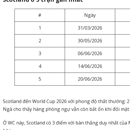
#
Ngày
1
31/03/2026
2
30/05/2026
3
06/06/2026
4
14/06/2026
5
20/06/2026
Scotland đến World Cup 2026 với phong độ thất thường: 2 
Ngà cho thấy hàng phòng ngự vẫn còn bất ổn khi đối mặt á
Ở WC này, Scotland có 3 điểm với bàn thắng duy nhất của 