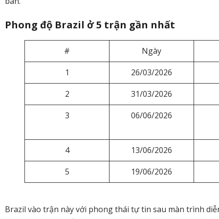
bàn.
Phong độ Brazil ở 5 trận gần nhất
#
Ngày
1
26/03/2026
2
31/03/2026
3
06/06/2026
4
13/06/2026
5
19/06/2026
Brazil vào trận này với phong thái tự tin sau màn trình di