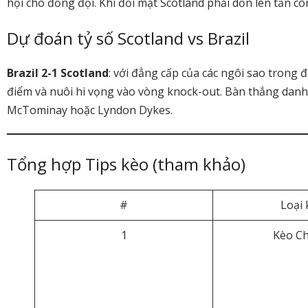
hội cho đồng đội. Khi đối mặt Scotland phải dồn lên tấn côn
Dự đoán tỷ số Scotland vs Brazil
Brazil 2-1 Scotland
: với đẳng cấp của các ngôi sao trong đ
điểm và nuôi hi vọng vào vòng knock-out. Bàn thắng danh d
McTominay hoặc Lyndon Dykes.
Tổng hợp Tips kèo (tham khảo)
#
Loại 
1
Kèo C