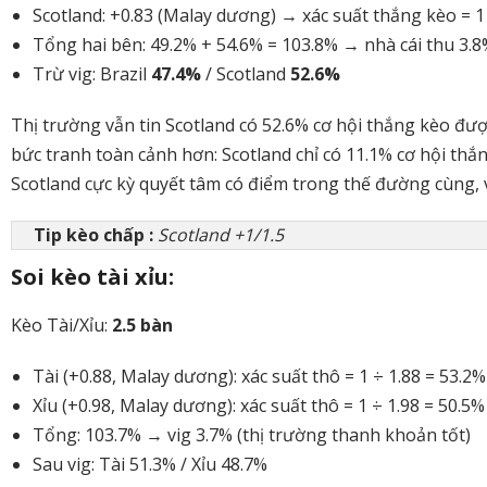
Scotland: +0.83 (Malay dương) → xác suất thắng kèo = 1 
Tổng hai bên: 49.2% + 54.6% = 103.8% → nhà cái thu 3.8
Trừ vig: Brazil
47.4%
/ Scotland
52.6%
Thị trường vẫn tin Scotland có 52.6% cơ hội thắng kèo được
bức tranh toàn cảnh hơn: Scotland chỉ có 11.1% cơ hội thắn
Scotland cực kỳ quyết tâm có điểm trong thế đường cùng, v
Tip kèo chấp :
Scotland +1/1.5
Soi kèo tài xỉu:
Kèo Tài/Xỉu:
2.5 bàn
Tài (+0.88, Malay dương): xác suất thô = 1 ÷ 1.88 = 53.2%
Xỉu (+0.98, Malay dương): xác suất thô = 1 ÷ 1.98 = 50.5%
Tổng: 103.7% → vig 3.7% (thị trường thanh khoản tốt)
Sau vig: Tài 51.3% / Xỉu 48.7%