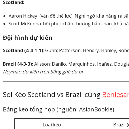
Scotland:
Aaron Hickey (vấn đề thể lực): Nghi ngờ khả năng ra sâ
Scott McKenna: hồi phục chấn thương bắp chân, khả năn
Đội hình dự kiến
Scotland (4-4-1-1)
: Gunn; Patterson, Hendry, Hanley, Rob
Brazil (4-3-3):
Alisson; Danilo, Marquinhos, Ibañez, Dougl
Neymar: dự kiến trên băng ghế dự bị
Soi Kèo Scotland vs Brazil cùng
Benlesa
Bảng kèo tổng hợp (nguồn: AsianBookie)
Loại kèo
Brazil 