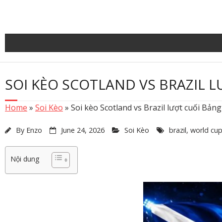
Skip
to
content
SOI KÈO SCOTLAND VS BRAZIL 
Home
»
Soi Kèo
»
Soi kèo Scotland vs Brazil lượt cuối Bản
By
Enzo
June 24, 2026
Soi Kèo
brazil
,
world cu
Nội dung