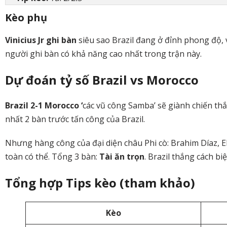
Kèo phụ
Vinicius Jr ghi bàn
siêu sao Brazil đang ở đỉnh phong độ, v
người ghi bàn có khả năng cao nhất trong trận này.
Dự đoán tỷ số Brazil vs Morocco
Brazil 2-1 Morocco ‘
các vũ công Samba’ sẽ giành chiến thắ
nhất 2 bàn trước tấn công của Brazil.
Nhưng hàng công của đại diện châu Phi cò: Brahim Díaz, E
toàn có thể. Tổng 3 bàn:
Tài ăn trọn
. Brazil thắng cách bi
Tổng hợp Tips kèo (tham khảo)
Kèo