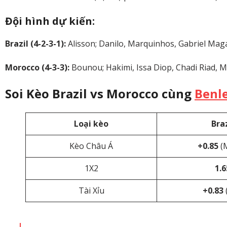
Đội hình dự kiến:
Brazil (4-2-3-1):
Alisson; Danilo, Marquinhos, Gabriel Maga
Morocco (4-3-3):
Bounou; Hakimi, Issa Diop, Chadi Riad, M
Soi Kèo Brazil vs Morocco cùng
Benl
Loại kèo
Braz
Kèo Châu Á
+0.85
(M
1X2
1.6
Tài Xỉu
+0.83