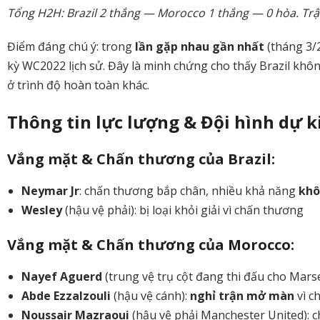
Tổng H2H: Brazil 2 thắng — Morocco 1 thắng — 0 hòa. Trận 
Điểm đáng chú ý: trong
lần gặp nhau gần nhất
(tháng 3/2
kỳ WC2022 lịch sử. Đây là minh chứng cho thấy Brazil khôn
ở trình độ hoàn toàn khác.
Thông tin lực lượng & Đội hình dự k
Vắng mặt & Chấn thương của Brazil:
Neymar Jr
: chấn thương bắp chân, nhiều khả năng
khô
Wesley
(hậu vệ phải): bị loại khỏi giải vì chấn thương
Vắng mặt & Chấn thương của Morocco:
Nayef Aguerd
(trung vệ trụ cột đang thi đấu cho Marse
Abde Ezzalzouli
(hậu vệ cánh):
nghỉ trận mở màn
vì c
Noussair Mazraoui
(hậu vệ phải Manchester United): 