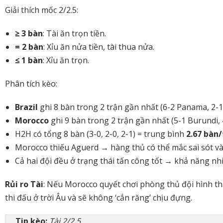
Giải thích mốc 2/2.5:
≥ 3 bàn
: Tài ăn trọn tiền.
= 2 bàn
: Xỉu ăn nửa tiền, tài thua nửa.
≤ 1 bàn
: Xỉu ăn trọn.
Phân tích kèo:
Brazil
ghi 8 bàn trong 2 trận gần nhất (6-2 Panama, 2-1
Morocco
ghi 9 bàn trong 2 trận gần nhất (5-1 Burundi,
H2H có tổng 8 bàn (3-0, 2-0, 2-1) = trung bình
2.67 bàn
Morocco thiếu Aguerd
→
hàng thủ có thể mắc sai sót và 
Cả hai đội đều ở trạng thái tấn công tốt → khả năng nhi
Rủi ro Tài
: Nếu Morocco quyết chơi phòng thủ đội hình t
thi đấu ở trời Âu và sẽ không ‘cắn răng’ chịu đựng.
Tip kèo: 
Tài 2/2.5