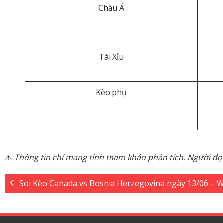
Châu Á
Tài Xỉu
Kèo phụ
⚠️
Thông tin chỉ mang tính tham khảo phân tích. Người đọ
Soi Kèo Canada vs Bosnia Herzegovina ngày 13/06 – 