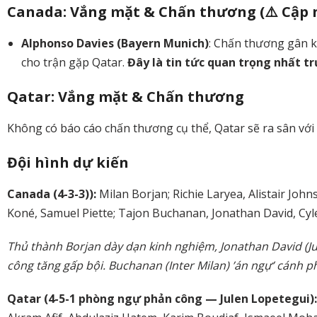
Canada: Vắng mặt & Chấn thương (⚠️ Cập 
Alphonso Davies (Bayern Munich)
: Chấn thương gân k
cho trận gặp Qatar.
Đây là tin tức quan trọng nhất tr
Qatar: Vắng mặt & Chấn thương
Không có báo cáo chấn thương cụ thể, Qatar sẽ ra sân với
Đội hình dự kiến
Canada (4-3-3)):
Milan Borjan; Richie Laryea, Alistair John
Koné, Samuel Piette; Tajon Buchanan, Jonathan David, Cyl
Thủ thành Borjan dày dạn kinh nghiệm, Jonathan David (Ju
công tăng gấp bội. Buchanan (Inter Milan) ’án ngự’ cánh p
Qatar (4-5-1 phòng ngự phản công — Julen Lopetegui):