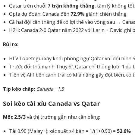
Qatar trên chuỗi
7 trận không thắng
, tâm lý không tốt
Opta dự đoán: Canada đến
72.9%
giành chiến thắng.
Cả hai đội cần thắng để có lợi thế vào vòng sau → Can
H2H: Canada 2-0 Qatar năm 2022 với Larin + David ghi b
Rủi ro:
HLV Lopetegui xây khối phòng ngự Qatar với đội hình 
Trước đối thủ mạnh Thụy Sĩ, Qatar chỉ thủng lưới 1 dù b
Tiền vệ Afif bên cánh trái có khả năng gây đột biến, có 
Tip kèo chấp:
Canada −1.5
Soi kèo tài xỉu Canada vs Qatar
Mốc 2.5/3
và thị trường gần như cân bằng:
Tài 0.90 (Malay+): xác suất ≥4 bàn = 1/(1+0.90) =
52.6%