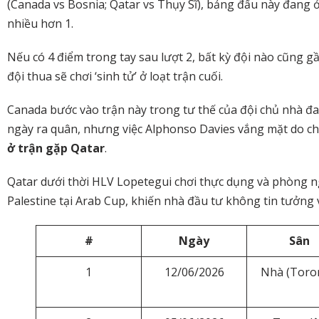
(Canada vs Bosnia; Qatar vs Thụy Sĩ), bảng đấu này đang ở
nhiều hơn 1.
Nếu có 4 điểm trong tay sau lượt 2, bất kỳ đội nào cũng g
đội thua sẽ chơi ‘sinh tử’ ở loạt trận cuối.
Canada bước vào trận này trong tư thế của đội chủ nhà đa
ngày ra quân, nhưng việc Alphonso Davies vắng mặt do ch
ở trận gặp Qatar
.
Qatar dưới thời HLV Lopetegui chơi thực dụng và phòng ng
Palestine tại Arab Cup, khiến nhà đầu tư không tin tưởng 
#
Ngày
Sân
1
12/06/2026
Nhà (Toro