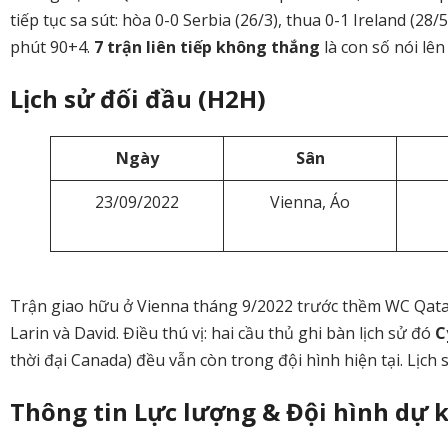
tiếp tục sa sút: hòa 0-0 Serbia (26/3), thua 0-1 Ireland (2
phút 90+4.
7 trận liên tiếp không thắng
là con số nói lên
Lịch sử đối đầu (H2H)
Ngày
Sân
23/09/2022
Vienna, Áo
Trận giao hữu ở Vienna tháng 9/2022 trước thềm WC Qatar 
Larin và David. Điều thú vị: hai cầu thủ ghi bàn lịch sử đó
C
thời đại Canada) đều vẫn còn trong đội hình hiện tại. Lịc
Thông tin Lực lượng & Đội hình dự 