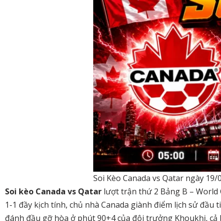
Soi Kèo Canada vs Qatar ngày 19/
Soi kèo Canada vs Qatar
lượt trận thứ 2 Bảng B – World 
1-1 đầy kịch tính, chủ nhà Canada giành điểm lịch sử đầu t
đánh đầu gỡ hòa ở phút 90+4 của đội trưởng Khoukhi, cả 