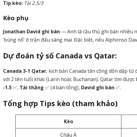
Tip kèo:
Tài 2.5/3
Kèo phụ
Jonathan David ghi bàn
— Anh là cầu thủ ghi bàn nhiều n
‘bùng nổ’ ở trận đấu sáng mai. Đặc biệt, nếu Alphonso Davie
Dự đoán tỷ số Canada vs Qatar:
Canada 3-1 Qatar
, kịch bản Canada tấn công dồn dập từ đ
với 2 tên tuổi khác (Larin hoặc Buchanan). Qatar tìm được
-1.5
✅,
Tài thắng
✅ (4 bàn tổng),
David ghi bàn
✅.
Tổng hợp Tips kèo (tham khảo)
Kèo
Châu Á