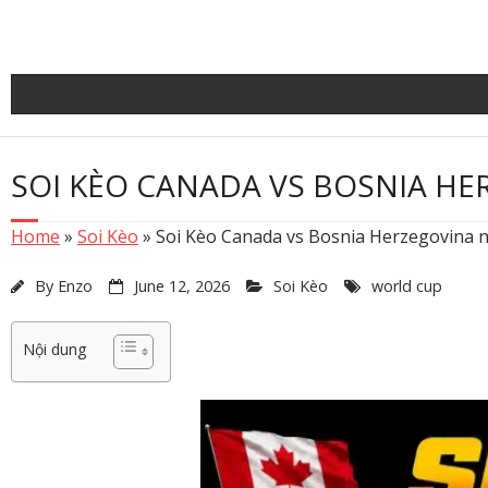
Skip
to
content
SOI KÈO CANADA VS BOSNIA HE
Home
»
Soi Kèo
»
Soi Kèo Canada vs Bosnia Herzegovina 
By
Enzo
June 12, 2026
Soi Kèo
world cup
Nội dung