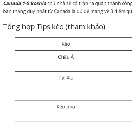
Canada 1-0 Bosnia
chủ nhà sẽ có trận ra quân thành công
bàn thắng duy nhất từ Canada là đủ để mang về 3 điểm quý
Tổng hợp Tips kèo (tham khảo)
Kèo
Châu Á
Tài Xỉu
Kèo phụ