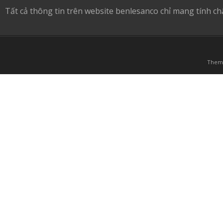
Tất cả thông tin trên website benlesanco chỉ mang tính c
Them