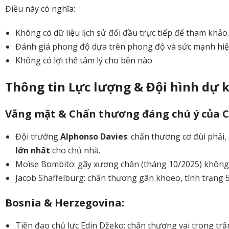
Điều này có nghĩa:
Không có dữ liệu lịch sử đối đầu trực tiếp để tham khảo.
Đánh giá phong độ dựa trên phong độ và sức mạnh hiện
Không có lợi thế tâm lý cho bên nào
Thông tin Lực lượng & Đội hình dự 
Vắng mặt & Chấn thương đáng chú ý của 
Đội trưởng
Alphonso Davies
: chấn thương cơ đùi phải
lớn nhất
cho chủ nhà.
Moïse Bombito: gãy xương chân (tháng 10/2025) không
Jacob Shaffelburg: chấn thương gân khoeo, tình trạng 5
Bosnia & Herzegovina:
Tiền đạo chủ lực Edin Džeko: chấn thương vai trong trậ