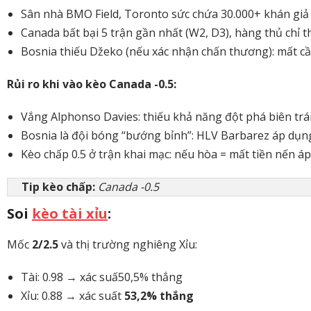
Sân nhà BMO Field, Toronto sức chứa 30.000+ khán giả 
Canada bất bại 5 trận gần nhất (W2, D3), hàng thủ chỉ t
Bosnia thiếu Džeko (nếu xác nhận chấn thương): mất cầu
Rủi ro khi vào kèo Canada -0.5:
Vắng Alphonso Davies: thiếu khả năng đột phá biên trái
Bosnia là đội bóng “bướng bỉnh”: HLV Barbarez áp dụng t
Kèo chấp 0.5 ở trận khai mạc: nếu hòa = mất tiền nến á
Tip kèo chấp:
Canada -0.5
Soi
kèo tài xỉu
:
Mốc
2/2.5
và thị trường nghiêng Xỉu:
Tài: 0.98 → xác suấ50,5% thắng
Xỉu: 0.88 → xác suất
53,2% thắng