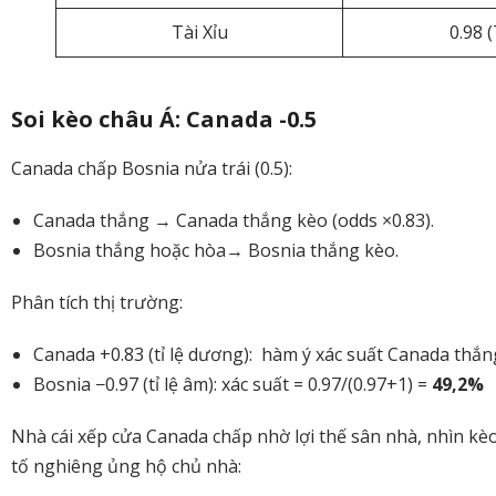
Tài Xỉu
0.98 (
Soi kèo châu Á: Canada -0.5
Canada chấp Bosnia nửa trái (0.5):
Canada thắng → Canada thắng kèo (odds ×0.83).
Bosnia thắng hoặc hòa→ Bosnia thắng kèo.
Phân tích thị trường:
Canada +0.83 (tỉ lệ dương): hàm ý xác suất Canada thắn
Bosnia −0.97 (tỉ lệ âm): xác suất = 0.97/(0.97+1) =
49,2%
Nhà cái xếp cửa Canada chấp nhờ lợi thế sân nhà, nhìn kèo
tố nghiêng ủng hộ chủ nhà: