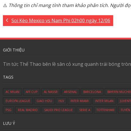
⚠️
Thông tin chỉ mang tính tham khảo phân tích. Người đọ
Soi Kèo Mexico vs Nam Phi 02h00 ngày 12/06
GIỚI THIỆU
Tin tức Thể Thao bên lề sân cỏ xung quanh trái bóng tròn
TAGS
AC MILAN
AFF CUP
AL NASSR
ARSENAL
BARCELONA
BAYERN MUCHE
EUROPA LEAGUE
GIAO HỮU
HLV
INTER MIAMI
INTER MILAN
JUVENT
PSG
REAL MADRID
SAUDI PRO LEAGUE
SERIE A
TOTTENHAM
TUYỂN
LƯU Ý