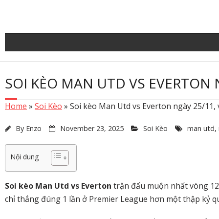
Skip
to
content
SOI KÈO MAN UTD VS EVERTON N
Home
»
Soi Kèo
»
Soi kèo Man Utd vs Everton ngày 25/11,
By
Enzo
November 23, 2025
Soi Kèo
man utd
,
Nội dung
Soi kèo Man Utd vs Everton
trận đấu muộn nhất vòng 12 N
chỉ thắng đúng 1 lần ở Premier League hơn một thập kỷ q