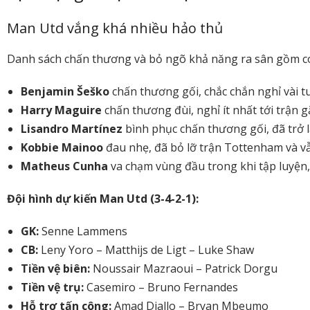
Man Utd vắng khá nhiều hảo thủ
Danh sách chấn thương và bỏ ngõ khả năng ra sân gồm c
Benjamin Šeško
chấn thương gối, chắc chắn nghỉ vài t
Harry Maguire
chấn thương đùi, nghỉ ít nhất tới trận g
Lisandro Martínez
bình phục chấn thương gối, đã trở l
Kobbie Mainoo
đau nhẹ, đã bỏ lỡ trận Tottenham và vẫ
Matheus Cunha
va chạm vùng đầu trong khi tập luyện
Đội hình dự kiến Man Utd (3-4-2-1):
GK:
Senne Lammens
CB:
Leny Yoro – Matthijs de Ligt – Luke Shaw
Tiền vệ biên:
Noussair Mazraoui – Patrick Dorgu
Tiền vệ trụ:
Casemiro – Bruno Fernandes
Hỗ trợ tấn công:
Amad Diallo – Bryan Mbeumo