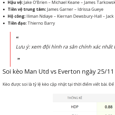
Hậu vệ:
Jake O’Brien – Michael Keane – James Tarkowski
Tiền vệ trung tâm:
James Garner – Idrissa Gueye
Hộ công:
Iliman Ndiaye – Kiernan Dewsbury-Hall – Jack 
Tiền đạo:
Thierno Barry
Lưu ý: xem đội hình ra sân chính xác nhất 
Soi kèo Man Utd vs Everton ngày 25/11
Kèo được soi là tỷ lệ kèo cập nhật tại thời điểm viết bài. 