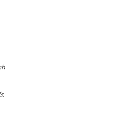
nh
ết