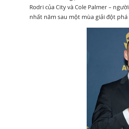
Rodri của City và Cole Palmer – ngườ
nhất năm sau một mùa giải đột phá 