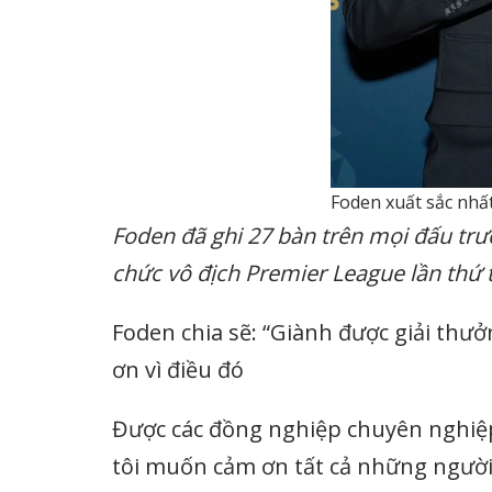
Foden xuất sắc nh
Foden đã ghi 27 bàn trên mọi đấu trư
chức vô địch Premier League lần thứ tư
Foden chia sẽ: “Giành được giải thưởng
ơn vì điều đó
Được các đồng nghiệp chuyên nghiệp 
tôi muốn cảm ơn tất cả những người 