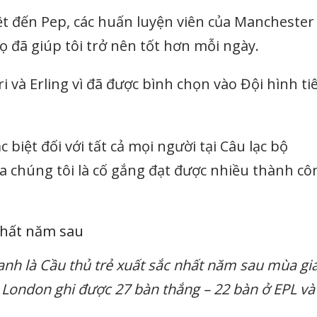
ệt đến Pep, các huấn luyện viên của Manchester
 họ đã giúp tôi trở nên tốt hơn mỗi ngày.
 và Erling vì đã được bình chọn vào Đội hình ti
 biệt đối với tất cả mọi người tại Câu lạc bộ
ủa chúng tôi là cố gắng đạt được nhiều thành cô
 nhất năm sau
nh là Cầu thủ trẻ xuất sắc nhất năm sau mùa giả
 London ghi được 27 bàn thắng – 22 bàn ở EPL và