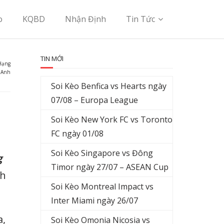
o
KQBD
Nhận Định
Tin Tức
TIN MỚI
 Hạng
Anh
Soi Kèo Benfica vs Hearts ngày
07/08 – Europa League
Soi Kèo New York FC vs Toronto
FC ngày 01/08
Soi Kèo Singapore vs Đông
g
Timor ngày 27/07 – ASEAN Cup
nh
Soi Kèo Montreal Impact vs
Inter Miami ngày 26/07
a,
Soi Kèo Omonia Nicosia vs