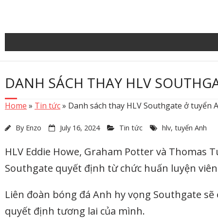
Skip
to
content
DANH SÁCH THAY HLV SOUTHGA
Home
»
Tin tức
»
Danh sách thay HLV Southgate ở tuyển 
By
Enzo
July 16, 2024
Tin tức
hlv
,
tuyển Anh
HLV Eddie Howe, Graham Potter và Thomas Tuc
Southgate quyết định từ chức huấn luyện viên
Liên đoàn bóng đá Anh hy vọng Southgate sẽ ở
quyết định tương lai của mình.