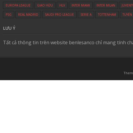
EUROPA LEAGUE
GIAO HỮU
HLV
INTER MIAMI
INTER MILAN
JUVENT
PSG
REAL MADRID
SAUDI PRO LEAGUE
SERIE A
TOTTENHAM
TUYỂN
LƯU Ý
Tất cả thông tin trên website benlesanco chỉ mang tính c
Them