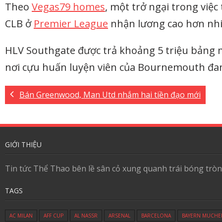
Theo
Vegas79 homes
, một trở ngại trong việ
CLB ở
Premier League
nhận lương cao hơn nhiề
HLV Southgate được trả khoảng 5 triệu bảng m
nơi cựu huấn luyện viên của Bournemouth đa
Bán Greenwood, Man Utd nhắm hai tiền đạo mới
GIỚI THIỆU
Tin tức Thể Thao bên lề sân cỏ xung quanh trái bóng tròn
TAGS
AC MILAN
AFF CUP
AL NASSR
ARSENAL
BARCELONA
BAYERN MUCHE