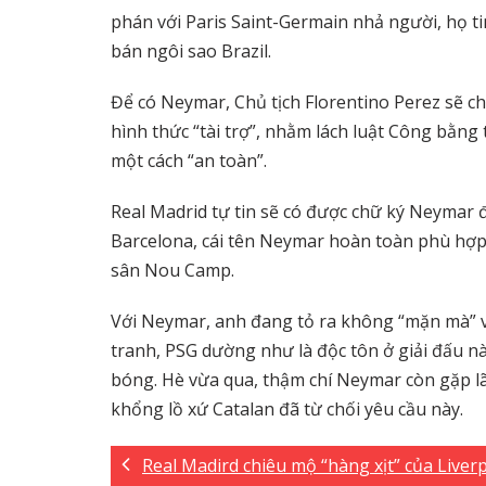
phán với Paris Saint-Germain nhả người, họ t
bán ngôi sao Brazil.
Để có Neymar, Chủ tịch Florentino Perez sẽ c
hình thức “tài trợ”, nhằm lách luật Công bằng
một cách “an toàn”.
Real Madrid tự tin sẽ có được chữ ký Neymar đ
Barcelona, cái tên Neymar hoàn toàn phù hợp 
sân Nou Camp.
Với Neymar, anh đang tỏ ra không “mặn mà” vớ
tranh, PSG dường như là độc tôn ở giải đấu này
bóng. Hè vừa qua, thậm chí Neymar còn gặp l
khổng lồ xứ Catalan đã từ chối yêu cầu này.
Real Madird chiêu mộ “hàng xịt” của Liver