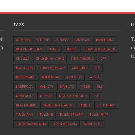
TAGS
L
ái
T
AC MILAN
AFF CUP
AL NASSR
ARSENAL
BARCELONA
ời
m
BAYERN MUCHEN
BRAZIL
BÁN KẾT
CHAMPIONS LEAGUE
t
CHELSEA
CHUYỂN NHƯỢNG
CHẤN THƯƠNG
CR7
EURO 2024
EUROPA LEAGUE
GIAO HỮU
HLV
INTER MIAMI
INTER MILAN
JUVENTUS
LA LIGA
LIVERPOOL
MAN CITY
MAN UTD
MESSI
MLS
NEWCATSLE
NEYMAR
NGOẠI HẠNG ANH
PSG
REAL MADRID
SAUDI PRO LEAGUE
SERIE A
TOTTENHAM
TUYỂN ANH
TUYỂN BỈ
TUYỂN CROATIA
TUYỂN PHÁP
TUYỂN TÂY BAN NHA
TUYỂN VIỆT NAM
WORLD CUP