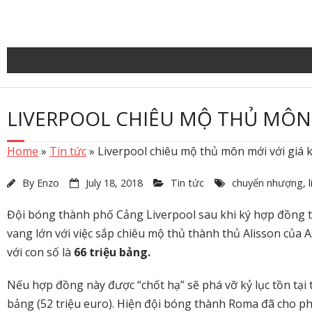
Skip
to
content
LIVERPOOL CHIÊU MỘ THỦ MÔN 
Home
»
Tin tức
»
Liverpool chiêu mộ thủ môn mới với giá k
By
Enzo
July 18, 2018
Tin tức
chuyển nhượng
,
Đội bóng thành phố Cảng Liverpool sau khi ký hợp đồng thàn
vang lớn với việc sắp chiêu mộ thủ thành thủ Alisson của 
với con số là
66 triệu bảng.
Nếu hợp đồng này được “chốt hạ” sẽ phá vỡ kỷ lục tồn tại 
bảng (52 triệu euro). Hiện đội bóng thành Roma đã cho phé