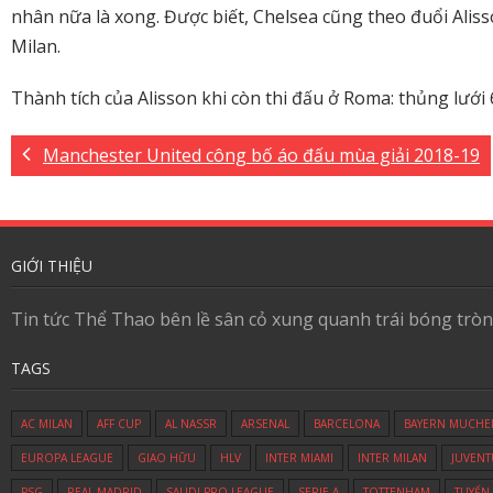
nhân nữa là xong. Được biết, Chelsea cũng theo đuổi Al
Milan.
Thành tích của Alisson khi còn thi đấu ở Roma: thủng lưới 6
Manchester United công bố áo đấu mùa giải 2018-19
GIỚI THIỆU
Tin tức Thể Thao bên lề sân cỏ xung quanh trái bóng tròn
TAGS
AC MILAN
AFF CUP
AL NASSR
ARSENAL
BARCELONA
BAYERN MUCHE
EUROPA LEAGUE
GIAO HỮU
HLV
INTER MIAMI
INTER MILAN
JUVENT
PSG
REAL MADRID
SAUDI PRO LEAGUE
SERIE A
TOTTENHAM
TUYỂN