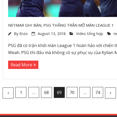
NEYMAR GHI BÀN, PSG THẮNG TRẬN MỞ MÀN LEAGUE 1
By
Enzo
August 13, 2018
Video tổng hợp
n
PSG đã có trận khởi màn League 1 hoàn hảo với chiến t
Weah. PSG thi đấu mà không có sự phục vụ của Kylian 
Read More
1
…
68
69
70
…
74