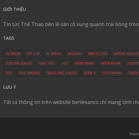
GIỚI THIỆU
Tin tức Thể Thao bên lề sân cỏ xung quanh trái bóng tròn
TAGS
AC MILAN
AFF CUP
AL NASSR
ARSENAL
BARCELONA
BAYERN MUCHE
EUROPA LEAGUE
GIAO HỮU
HLV
INTER MIAMI
INTER MILAN
JUVENT
PSG
REAL MADRID
SAUDI PRO LEAGUE
SERIE A
TOTTENHAM
TUYỂN
LƯU Ý
Tất cả thông tin trên website benlesanco chỉ mang tính c
Them