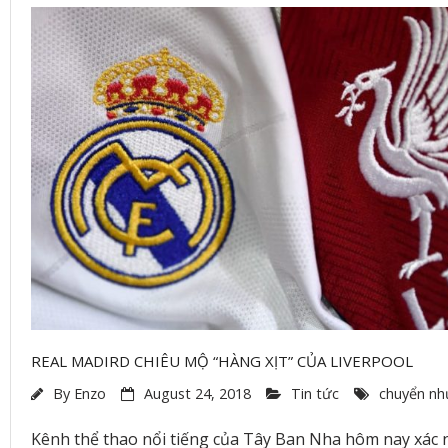
REAL MADIRD CHIÊU MỘ “HÀNG XỊT” CỦA LIVERPOOL
By
Enzo
August 24, 2018
Tin tức
chuyển n
Kênh thể thao nổi tiếng của Tây Ban Nha hôm nay xác n