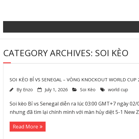
Skip
to
content
CATEGORY ARCHIVES: SOI KÈO
SOI KÈO BỈ VS SENEGAL – VÒNG KNOCKOUT WORLD CUP 
By
Enzo
July 1, 2026
Soi Kèo
world cup
Soi kèo Bỉ vs Senegal diễn ra lúc 03:00 GMT+7 ngày 02/0
nhưng đã tìm lại chính mình với màn hủy diệt 5-1 New Z
Read More