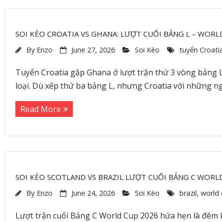
SOI KÈO CROATIA VS GHANA: LƯỢT CUỐI BẢNG L – WORL
By
Enzo
June 27, 2026
Soi Kèo
tuyển Croati
Tuyển Croatia gặp Ghana ở lượt trận thứ 3 vòng bảng L 
loại. Dù xếp thứ ba bảng L, nhưng Croatia với những ng
Read More
SOI KÈO SCOTLAND VS BRAZIL LƯỢT CUỐI BẢNG C WORL
By
Enzo
June 24, 2026
Soi Kèo
brazil
,
world
Lượt trận cuối Bảng C World Cup 2026 hứa hẹn là đêm kị