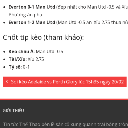
Everton 0-1 Man Utd
(đẹp nhất cho Man Utd -0.5 và Xỉu
Phương án phụ:
Everton 1-2 Man Utd
(Man Utd -0.5 ăn; Xỉu 2.75 thua nử
Chốt tip kèo (tham khảo):
Kèo châu Á:
Man Utd -0.5
Tài/Xỉu:
Xỉu 2.75
Tỷ số:
0-1
Soi kèo Adelaide vs Perth Glory lúc 15h35 ngày 20/02
GIỚI THIỆU
Tin tức Thể Thao bên lề sân cỏ xung quanh trái bóng tròn