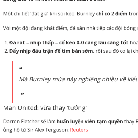
Một chi tiết ‘đắt giá’ khi soi kèo: Burnley
chỉ có 2 điểm
tro
Với một đội đang khát điểm, đá sân nhà tiếp các đội bóng
Đá rát – nhịp thấp – cố kéo 0-0 càng lâu càng tốt
hoặ
Đẩy nhịp đầu trận để tìm bàn sớm
, rồi sau đó co lại c
Mà Burnley mùa này nghiêng nhiều về kiểu
Man United: vừa thay ‘tướng’
Darren Fletcher sẽ làm
huấn luyện viên tạm quyền
thay R
ủng hộ từ Sir Alex Ferguson.
Reuters