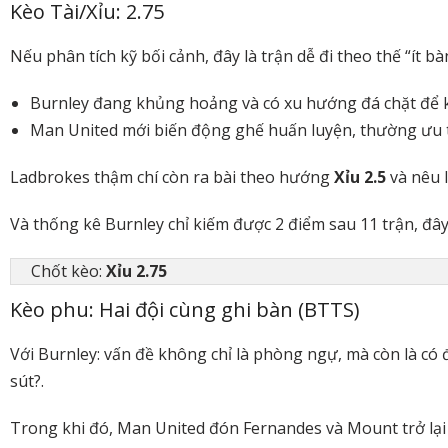
Kèo Tài/Xỉu: 2.75
Nếu phân tích kỹ bối cảnh, đây là trận dễ đi theo thế “ít bàn
Burnley đang khủng hoảng và có xu hướng đá chặt để k
Man United mới biến động ghế huấn luyện, thường ưu tiê
Ladbrokes thậm chí còn ra bài theo hướng
Xỉu 2.5
và nêu 
Và thống kê Burnley chỉ kiếm được 2 điểm sau 11 trận, đâ
Chốt kèo: 
Xỉu 2.75
Kèo phu: Hai đội cùng ghi bàn (BTTS)
Với Burnley: vấn đề không chỉ là phòng ngự, mà còn là có
sút?.
Trong khi đó, Man United đón Fernandes và Mount trở lại