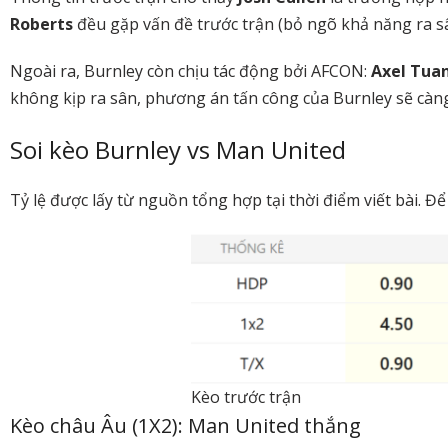
Roberts
đều gặp vấn đề trước trận (bỏ ngõ khả năng ra sâ
Ngoài ra, Burnley còn chịu tác động bởi AFCON:
Axel Tua
không kịp ra sân, phương án tấn công của Burnley sẽ càng
Soi kèo Burnley vs Man United
Tỷ lệ được lấy từ nguồn tổng hợp tại thời điểm viết bài. Đ
Kèo trước trận
Kèo châu Âu (1X2): Man United thắng