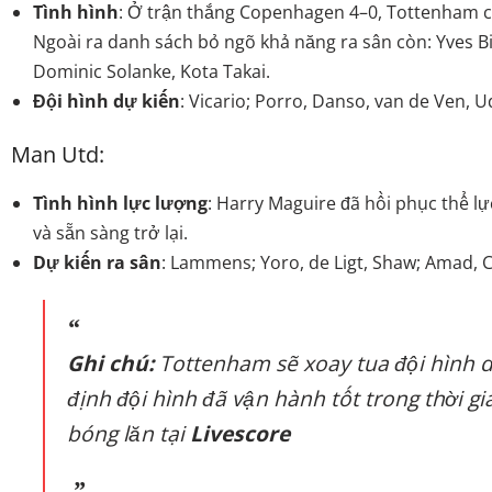
Tình hình
: Ở trận thắng Copenhagen 4–0, Tottenham c
Ngoài ra danh sách bỏ ngõ khả năng ra sân còn: Yves B
Dominic Solanke, Kota Takai.
Đội hình dự kiến
: Vicario; Porro, Danso, van de Ven, 
Man Utd:
Tình hình lực lượng
: Harry Maguire đã hồi phục thể lự
và sẵn sàng trở lại.
Dự kiến ra sân
: Lammens; Yoro, de Ligt, Shaw; Amad,
Ghi chú:
Tottenham sẽ xoay tua đội hình d
định đội hình đã vận hành tốt trong thời g
bóng lăn tại
Livescore