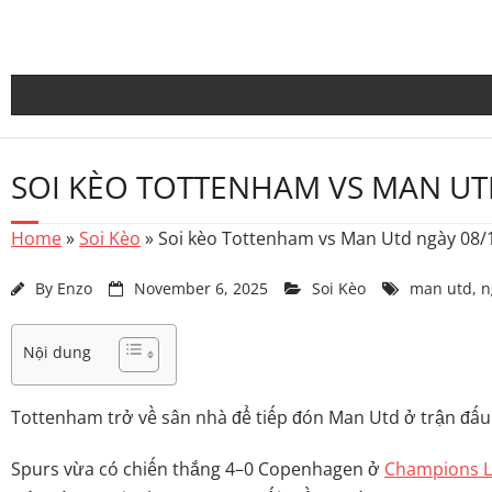
Skip
to
content
SOI KÈO TOTTENHAM VS MAN UTD
Home
»
Soi Kèo
»
Soi kèo Tottenham vs Man Utd ngày 08/
By
Enzo
November 6, 2025
Soi Kèo
man utd
,
n
Nội dung
Tottenham trở về sân nhà để tiếp đón Man Utd ở trận đấu
Spurs vừa có chiến thắng 4–0 Copenhagen ở
Champions 