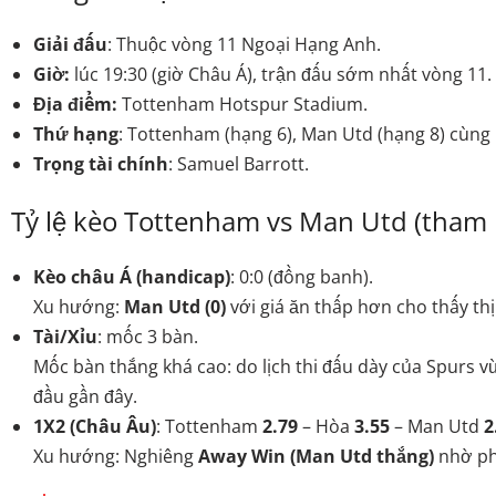
Giải đấu
: Thuộc vòng 11 Ngoại Hạng Anh.
Giờ:
lúc 19:30 (giờ Châu Á), trận đấu sớm nhất vòng 11.
Địa điểm:
Tottenham Hotspur Stadium.
Thứ hạng
: Tottenham (hạng 6), Man Utd (hạng 8) cùng
Trọng tài chính
: Samuel Barrott.
Tỷ lệ kèo Tottenham vs Man Utd (tham 
Kèo châu Á (handicap)
: 0:0 (đồng banh).
Xu hướng:
Man Utd (0)
với giá ăn thấp hơn cho thấy th
Tài/Xỉu
: mốc 3 bàn.
Mốc bàn thắng khá cao: do lịch thi đấu dày của Spurs vừ
đầu gần đây.
1X2 (Châu Âu)
: Tottenham
2.79
– Hòa
3.55
– Man Utd
2
Xu hướng: Nghiêng
Away Win (Man Utd thắng)
nhờ ph