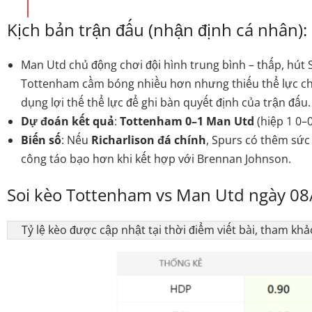
Kịch bản trận đấu (nhận định cá nhân):
Man Utd chủ động chơi đội hình trung bình – thấp, hú
Tottenham cầm bóng nhiều hơn nhưng thiếu thể lực chơi
dụng lợi thế thể lực để ghi bàn quyết định của trận đấu.
Dự đoán kết quả
:
Tottenham 0–1 Man Utd
(hiệp 1 0–0
Biến số
: Nếu
Richarlison đá chính
, Spurs có thêm sức
công táo bạo hơn khi kết hợp với Brennan Johnson.
Soi kèo Tottenham vs Man Utd ngày 08
Tỷ lệ kèo được cập nhật tại thời điểm viết bài, tham khảo