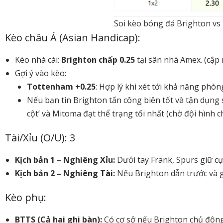
Soi kèo bóng đá Brighton v
Kèo châu Á (Asian Handicap):
Kèo nhà cái:
Brighton chấp 0.25
tại sân nhà Amex. (cập 
Gợi ý vào kèo:
Tottenham +0.25
: Hợp lý khi xét tới khả năng phò
Nếu bạn tin Brighton tấn công biên tốt và tận dụng 
cột’ và Mitoma đạt thể trạng tối nhất (chờ đội hình c
Tài/Xỉu (O/U): 3
Kịch bản 1 – Nghiêng Xỉu:
Dưới tay Frank, Spurs giữ cự
Kịch bản 2 – Nghiêng Tài:
Nếu Brighton dẫn trước và 
Kèo phụ:
BTTS (Cả hai ghi bàn):
Có cơ sở nếu Brighton chủ động