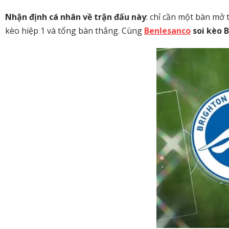
Nhận định cá nhân về trận đấu này
: chỉ cần một bàn mở 
kèo hiệp 1 và tổng bàn thắng. Cùng
Benlesanco
soi kèo 