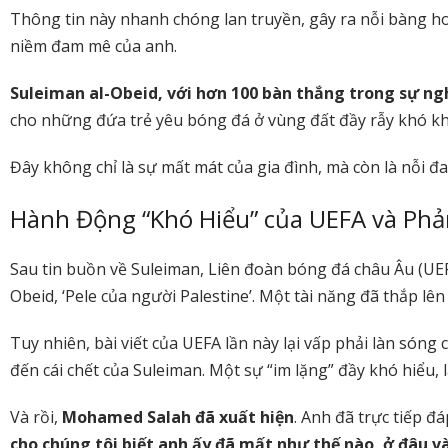
Thông tin này nhanh chóng lan truyền, gây ra nỗi bàng ho
niềm đam mê của anh.
Suleiman al-Obeid, với hơn 100 bàn thắng trong sự ngh
cho những đứa trẻ yêu bóng đá ở vùng đất đầy rẫy khó k
Đây không chỉ là sự mất mát của gia đình, mà còn là nỗi đ
Hành Động “Khó Hiểu” của UEFA và Ph
Sau tin buồn về Suleiman, Liên đoàn bóng đá châu Âu (UEFA
Obeid, ‘Pele của người Palestine’. Một tài năng đã thắp lê
Tuy nhiên, bài viết của UEFA lần này lại vấp phải làn sóng
đến cái chết của Suleiman. Một sự “im lặng” đầy khó hiểu, 
Và rồi,
Mohamed Salah đã xuất hiện
. Anh đã trực tiếp 
cho chúng tôi biết anh ấy đã mất như thế nào, ở đâu v