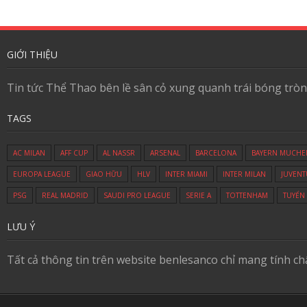
GIỚI THIỆU
Tin tức Thể Thao bên lề sân cỏ xung quanh trái bóng tròn
TAGS
AC MILAN
AFF CUP
AL NASSR
ARSENAL
BARCELONA
BAYERN MUCHE
EUROPA LEAGUE
GIAO HỮU
HLV
INTER MIAMI
INTER MILAN
JUVENT
PSG
REAL MADRID
SAUDI PRO LEAGUE
SERIE A
TOTTENHAM
TUYỂN
LƯU Ý
Tất cả thông tin trên website benlesanco chỉ mang tính c