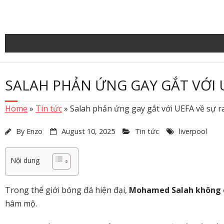
Skip
to
content
SALAH PHẢN ỨNG GAY GẮT VỚI UE
Home
»
Tin tức
»
Salah phản ứng gay gắt với UEFA về sự ra
By
Enzo
August 10, 2025
Tin tức
liverpool
Nội dung
Trong thế giới bóng đá hiện đại,
Mohamed Salah không ch
hâm mộ.