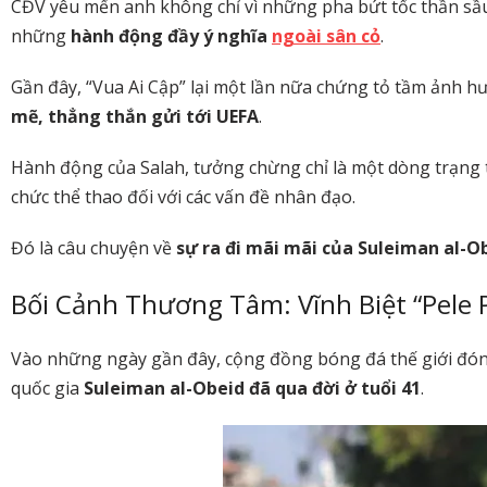
CĐV yêu mến anh không chỉ vì những pha bứt tốc thần sầu
những
hành động đầy ý nghĩa
ngoài sân cỏ
.
Gần đây, “Vua Ai Cập” lại một lần nữa chứng tỏ tầm ảnh 
mẽ, thẳng thắn gửi tới UEFA
.
Hành động của Salah, tưởng chừng chỉ là một dòng trạng t
chức thể thao đối với các vấn đề nhân đạo.
Đó là câu chuyện về
sự ra đi mãi mãi của Suleiman al-O
Bối Cảnh Thương Tâm: Vĩnh Biệt “Pele P
Vào những ngày gần đây, cộng đồng bóng đá thế giới đón n
quốc gia
Suleiman al-Obeid đã qua đời ở tuổi 41
.