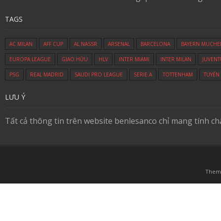
TAGS
AC MILAN
AFF CUP
AL NASSR
ARSENAL
BARCELONA
BAYERN MUCHE
EUROPA LEAGUE
GIAO HỮU
HLV
INTER MIAMI
INTER MILAN
JUVENT
PSG
REAL MADRID
SAUDI PRO LEAGUE
SERIE A
TOTTENHAM
TUYỂN
LƯU Ý
Tất cả thông tin trên website benlesanco chỉ mang tính c
Them