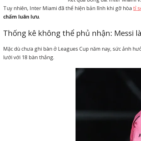
Tuy nhiên, Inter Miami đã thể hiện bản lĩnh khi gỡ hòa
tỉ 
chấm luân lưu
.
Thống kê không thể phủ nhận: Messi là
Mặc dù chưa ghi bàn ở Leagues Cup năm nay, sức ảnh hưở
lưới với 18 bàn thắng.