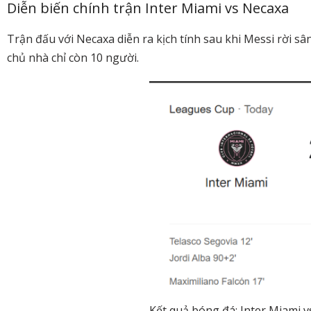
Diễn biến chính trận Inter Miami vs Necaxa
Trận đấu với Necaxa diễn ra kịch tính sau khi Messi rời sâ
chủ nhà chỉ còn 10 người.
Kết quả bóng đá: Inter Miami 