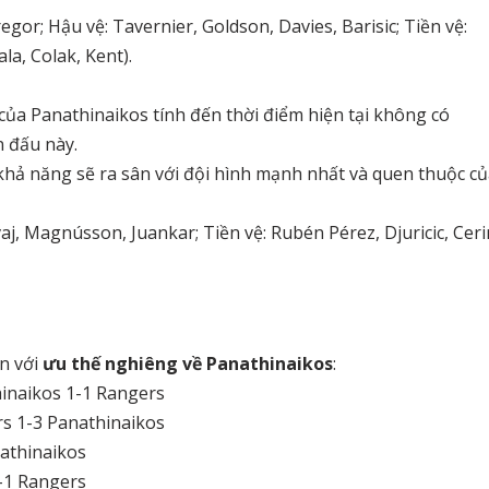
gor; Hậu vệ: Tavernier, Goldson, Davies, Barisic; Tiền vệ:
la, Colak, Kent).
của Panathinaikos tính đến thời điểm hiện tại không có
 đấu này.
hả năng sẽ ra sân với đội hình mạnh nhất và quen thuộc c
vaj, Magnússon, Juankar; Tiền vệ: Rubén Pérez, Djuricic, Ceri
n với
ưu thế nghiêng về Panathinaikos
:
inaikos 1-1 Rangers
s 1-3 Panathinaikos
athinaikos
-1 Rangers