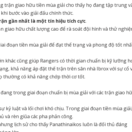
g trận giao hữu tiền mùa giải cho thấy họ đang tập trung v
khi bước vào giải đấu chính thức.
ận gần nhất là một tín hiệu tích cực
.
 giao hữu chất lượng cao để rà soát đội hình và thử nghi
iai đoạn tiền mùa giải để đạt thể trạng và phong độ tốt nhấ
ớn khác cũng giúp Rangers có thời gian chuẩn bị kỹ lưỡng h
ạng, khả năng áp đặt thế trận trên sân nhà Ibrox với sự cổ 
ọ thường có khả năng chớp thời cơ tốt.
đang trong giai đoạn chuẩn bị mùa giải với các trận giao h
ự kỷ luật và lối chơi khó chịu. Trong giai đoạn tiền mùa giải
hủ và rèn giũa các pha phản công.
 nhưng lịch sử cho thấy Panathinaikos luôn là đối thủ đáng