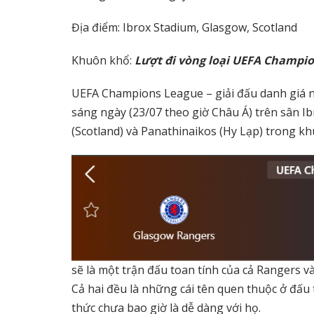
Địa điểm: Ibrox Stadium, Glasgow, Scotland
Khuôn khổ:
Lượt đi vòng loại UEFA Champio
UEFA Champions League – giải đấu danh giá nhấ
sáng ngày (23/07 theo giờ Châu Á) trên sân I
(Scotland) và Panathinaikos (Hy Lạp) trong kh
sẽ là một trận đấu toan tính của cả Rangers v
Cả hai đều là những cái tên quen thuộc ở đấu
thức chưa bao giờ là dễ dàng với họ.