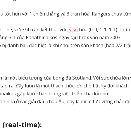
u tốt hơn với 1 chiến thắng và 3 trận hòa, Rangers chưa từ
t chẽ, với 3/4 trận kết thúc với
tỷ số
hòa (0-0, 1-1, 1-1). Trận
ắng 3-1 của Panathinaikos ngay tại Ibrox vào năm 2003.
bị đánh bại, đặc biệt là khi chơi trên sân khách (hòa 2/2 trậ
 là một biểu tượng của bóng đá Scotland. Với sức chứa lớn 
ạo ra, đây luôn là một thách thức lớn cho bất kỳ đội khách
naikos gặp khó khăn trong việc triển khai lối chơi.
ân nhà ở các giải đấu châu Âu, đây là điểm tựa vững chắc để
(real-time):