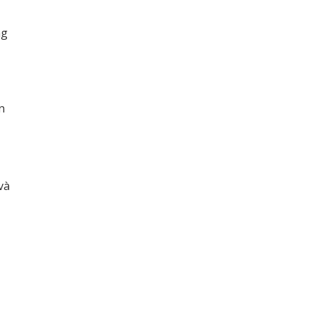
ng
n
và