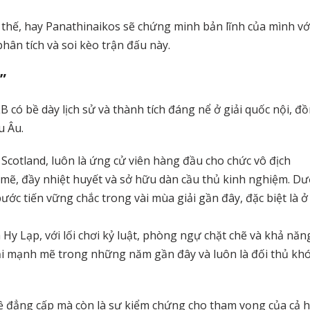
ợi thế, hay Panathinaikos sẽ chứng minh bản lĩnh của mình vớ
hân tích và soi kèo trận đấu này.
”
có bề dày lịch sử và thành tích đáng nể ở giải quốc nội, đ
u Âu.
Scotland, luôn là ứng cử viên hàng đầu cho chức vô địch
h mẽ, đầy nhiệt huyết và sở hữu dàn cầu thủ kinh nghiệm. Dư
ớc tiến vững chắc trong vài mùa giải gần đây, đặc biệt là ở
Hy Lạp, với lối chơi kỷ luật, phòng ngự chặt chẽ và khả năn
lại mạnh mẽ trong những năm gần đây và luôn là đối thủ kh
về đẳng cấp mà còn là sự kiểm chứng cho tham vọng của cả h