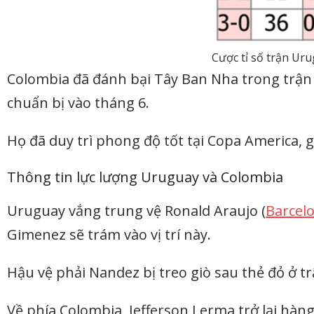
Cược tỉ số trận Ur
Colombia đã đánh bại Tây Ban Nha trong trận g
chuẩn bị vào tháng 6.
Họ đã duy trì phong độ tốt tại Copa America, 
Thông tin lực lượng Uruguay và Colombia
Uruguay vắng trung vệ Ronald Araujo (
Barcel
Gimenez sẽ trám vào vị trí này.
Hậu vệ phải Nandez bị treo giò sau thẻ đỏ ở tr
Về phía Colombia, Jefferson Lerma trở lại hàng