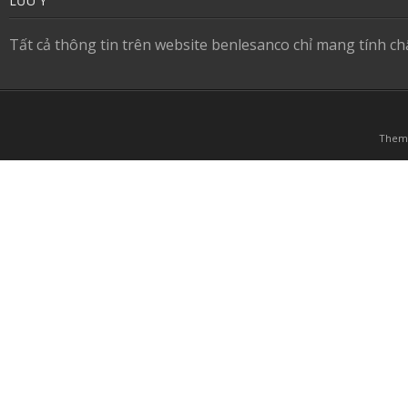
LƯU Ý
Tất cả thông tin trên website benlesanco chỉ mang tính c
Them