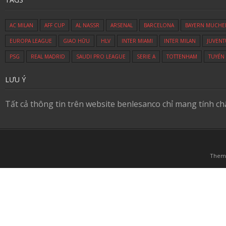
AC MILAN
AFF CUP
AL NASSR
ARSENAL
BARCELONA
BAYERN MUCHE
EUROPA LEAGUE
GIAO HỮU
HLV
INTER MIAMI
INTER MILAN
JUVENT
PSG
REAL MADRID
SAUDI PRO LEAGUE
SERIE A
TOTTENHAM
TUYỂN
LƯU Ý
Tất cả thông tin trên website benlesanco chỉ mang tính c
Them