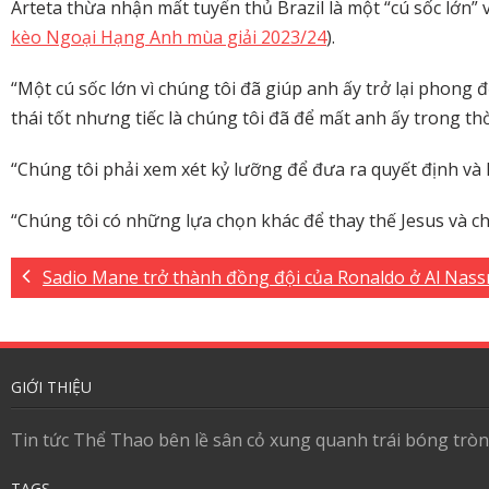
Arteta thừa nhận mất tuyển thủ Brazil là một “cú sốc lớn”
kèo Ngoại Hạng Anh mùa giải 2023/24
).
“Một cú sốc lớn vì chúng tôi đã giúp anh ấy trở lại phong đ
thái tốt nhưng tiếc là chúng tôi đã để mất anh ấy trong th
“Chúng tôi phải xem xét kỷ lưỡng để đưa ra quyết định và l
“Chúng tôi có những lựa chọn khác để thay thế Jesus và chú
Sadio Mane trở thành đồng đội của Ronaldo ở Al Nass
GIỚI THIỆU
Tin tức Thể Thao bên lề sân cỏ xung quanh trái bóng tròn
TAGS