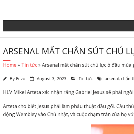
Skip
to
content
ARSENAL MẤT CHÂN SÚT CHỦ LỰ
Home
»
Tin tức
»
Arsenal mất chân sút chủ lực ở đầu mùa g
By
Enzo
August 3, 2023
Tin tức
arsenal
,
chấn 
HLV Mikel Arteta xác nhận rằng Gabriel Jesus sẽ phải ngồi
Arteta cho biết Jesus phải làm phẫu thuật đầu gối. Cầu th
động Wembley vào Chủ nhật, và cuộc chạm trán của họ vớ