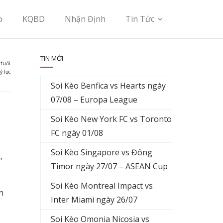
o
KQBD
Nhận Định
Tin Tức
TIN MỚI
 tuổi
ỷ lục
Soi Kèo Benfica vs Hearts ngày
07/08 – Europa League
Soi Kèo New York FC vs Toronto
FC ngày 01/08
Soi Kèo Singapore vs Đông
​​
Timor ngày 27/07 – ASEAN Cup
Soi Kèo Montreal Impact vs
n
Inter Miami ngày 26/07
Soi Kèo Omonia Nicosia vs