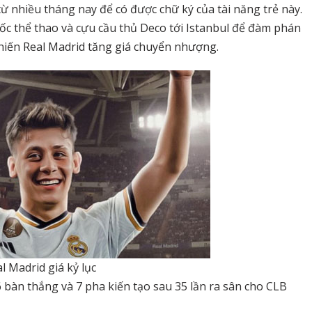
 nhiều tháng nay để có được chữ ký của tài năng trẻ này.
ốc thể thao và cựu cầu thủ Deco tới Istanbul để đàm phán
hiến Real Madrid tăng giá chuyển nhượng.
l Madrid giá kỷ lục
6 bàn thắng và 7 pha kiến tạo sau 35 lần ra sân cho CLB