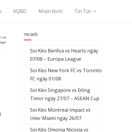
o
KQBD
Nhận Định
Tin Tức
TIN MỚI
h rời
lsea”
Soi Kèo Benfica vs Hearts ngày
07/08 – Europa League
Soi Kèo New York FC vs Toronto
FC ngày 01/08
Soi Kèo Singapore vs Đông
Timor ngày 27/07 – ASEAN Cup
Soi Kèo Montreal Impact vs
i
Inter Miami ngày 26/07
Soi Kèo Omonia Nicosia vs