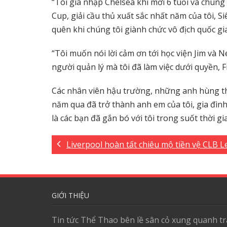
“Tôi gia nhập Chelsea khi mới 6 tuổi và chúng
Cup, giải cầu thủ xuất sắc nhất năm của tôi, S
quên khi chúng tôi giành chức vô địch quốc gia
“Tôi muốn nói lời cảm ơn tới học viện Jim và N
người quản lý mà tôi đã làm việc dưới quyền,
Các nhân viên hậu trường, những anh hùng th
năm qua đã trở thành anh em của tôi, gia đình 
là các bạn đã gắn bó với tôi trong suốt thời g
Liverpool hoàn tất chiêu mộ tiền vệ CLB L
GIỚI THIỆU
Tin tức Thể Thao bên lề sân cỏ xung quanh tr