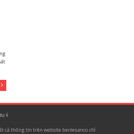
ững
hất
ƯU Ý
ất cả thông tin trên website benlesanco chỉ