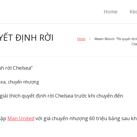
Home
Kè
ẾT ĐỊNH RỜI
Home
/
Mason Mount: “Tôi quyết địn
Che
h rời Chelsea”
sea
,
chuyển nhượng
ải thích quyết định rời Chelsea trước khi chuyển đến
nhập
Man United
với giá chuyển nhượng 60 triệu bảng sau kh