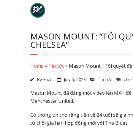
Skip
to
content
MASON MOUNT: “TÔI QUY
CHELSEA”
Home
»
Tin tức
»
Mason Mount: “Tôi quyết địn
By
Enzo
July 5, 2023
Tin tức
chel
Mason Mount đã đăng một video lên MXH để gi
Manchester United.
Có thông tin cho rằng tiền vệ 24 tuổi sẽ gia 
từ chối gia hạn hợp đồng mới với The Blues.