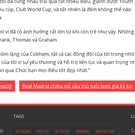
 tôi đã cùng nhau trải qua rất nhiều điều, giành được Youth
iêu cúp, Club World Cup, và tất nhiên là đêm không thể nào
.
eil vì đã có ảnh hưởng rất lớn từ khi còn trẻ như vậy. Những
 Frank, Thomas và Graham.
ầm lặng của Cobham, tất cả các đồng đội của tôi trong nh
của tôi vì sự yêu thương và hỗ trợ liên tục và quan trọng n
ian qua. Chúc bạn mọi điều tốt đẹp nhất.”
eipzig
Real Madrid chiêu mộ cầu thủ tuổi teen giá kỷ lục
TAGS
L
ái
T
AC MILAN
AFF CUP
AL NASSR
ARSENAL
BARCELONA