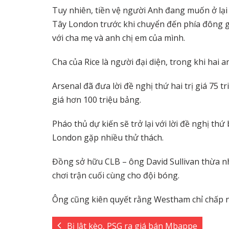
Tuy nhiên, tiền vệ người Anh đang muốn ở lại
Tây London trước khi chuyển đến phía đông g
với cha mẹ và anh chị em của mình.
Cha của Rice là người đại diện, trong khi hai 
Arsenal đã đưa lời đề nghị thứ hai trị giá 7
giá hơn 100 triệu bảng.
Pháo thủ dự kiến ​​sẽ trở lại với lời đề nghị th
London gặp nhiều thử thách.
Đồng sở hữu CLB – ông David Sullivan thừa n
chơi trận cuối cùng cho đội bóng.
Ông cũng kiên quyết rằng Westham chỉ chấp n
Bị lật kèo, PSG ra giá bán Mbappe