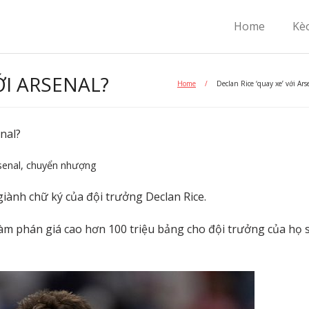
Home
Kè
ỚI ARSENAL?
Home
/
Declan Rice ‘quay xe’ với Ars
enal?
senal
,
chuyển nhượng
iành chữ ký của đội trưởng Declan Rice.
m phán giá cao hơn 100 triệu bảng cho đội trưởng của họ 