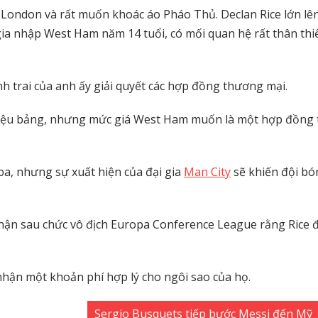
 London và rất muốn khoác áo Pháo Thủ. Declan Rice lớn lê
ia nhập West Ham năm 14 tuổi, có mối quan hệ rất thân thi
anh trai của anh ấy giải quyết các hợp đồng thương mại.
5 triệu bảng, nhưng mức giá West Ham muốn là một hợp đồng t
ứ ba, nhưng sự xuất hiện của đại gia
Man City
sẽ khiến đội bó
hận sau chức vô địch Europa Conference League rằng Rice 
hận một khoản phí hợp lý cho ngôi sao của họ.
Sergio Busquets tiếp bước Messi đến Mỹ