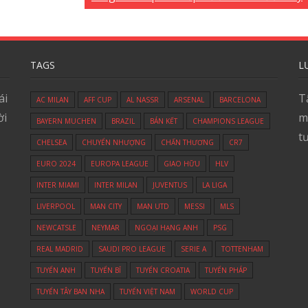
TAGS
L
ái
T
AC MILAN
AFF CUP
AL NASSR
ARSENAL
BARCELONA
ời
m
BAYERN MUCHEN
BRAZIL
BÁN KẾT
CHAMPIONS LEAGUE
t
CHELSEA
CHUYỂN NHƯỢNG
CHẤN THƯƠNG
CR7
EURO 2024
EUROPA LEAGUE
GIAO HỮU
HLV
INTER MIAMI
INTER MILAN
JUVENTUS
LA LIGA
LIVERPOOL
MAN CITY
MAN UTD
MESSI
MLS
NEWCATSLE
NEYMAR
NGOẠI HẠNG ANH
PSG
REAL MADRID
SAUDI PRO LEAGUE
SERIE A
TOTTENHAM
TUYỂN ANH
TUYỂN BỈ
TUYỂN CROATIA
TUYỂN PHÁP
TUYỂN TÂY BAN NHA
TUYỂN VIỆT NAM
WORLD CUP