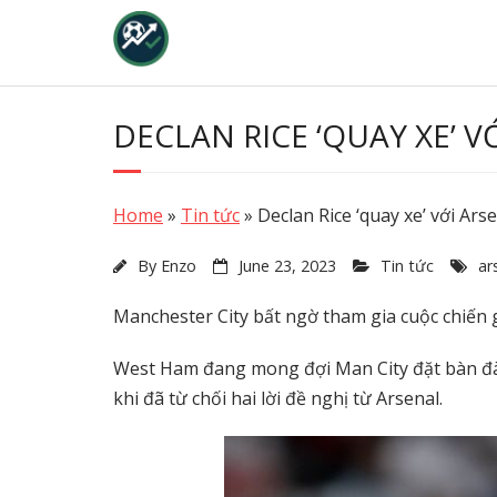
Skip
to
content
DECLAN RICE ‘QUAY XE’ V
Home
»
Tin tức
»
Declan Rice ‘quay xe’ với Ars
By
Enzo
June 23, 2023
Tin tức
ar
Manchester City bất ngờ tham gia cuộc chiến g
West Ham đang mong đợi Man City đặt bàn đà
khi đã từ chối hai lời đề nghị từ Arsenal.