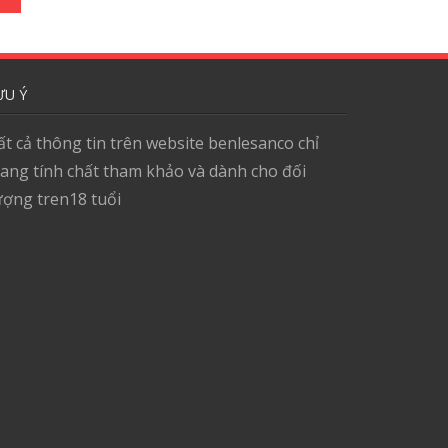
ƯU Ý
ất cả thông tin trên website benlesanco chỉ
ang tính chất tham khảo và dành cho đối
ượng tren18 tuổi