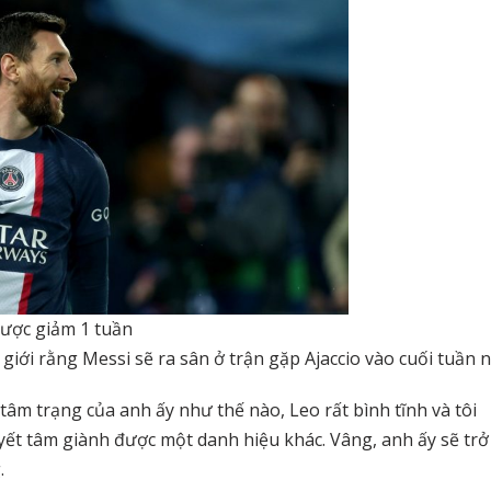
ược giảm 1 tuần
giới rằng Messi sẽ ra sân ở trận gặp Ajaccio vào cuối tuần n
tâm trạng của anh ấy như thế nào, Leo rất bình tĩnh và tôi
yết tâm giành được một danh hiệu khác. Vâng, anh ấy sẽ trở 
.