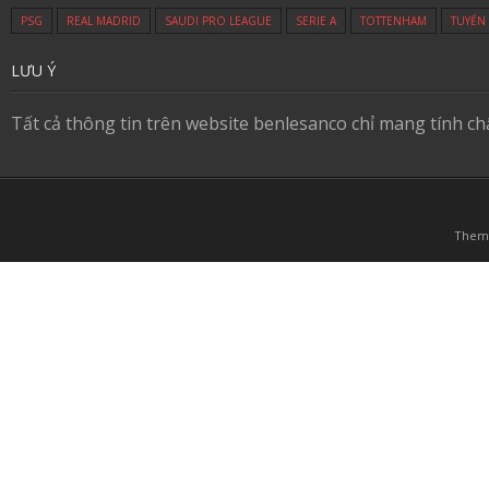
PSG
REAL MADRID
SAUDI PRO LEAGUE
SERIE A
TOTTENHAM
TUYỂN
LƯU Ý
Tất cả thông tin trên website benlesanco chỉ mang tính c
Them