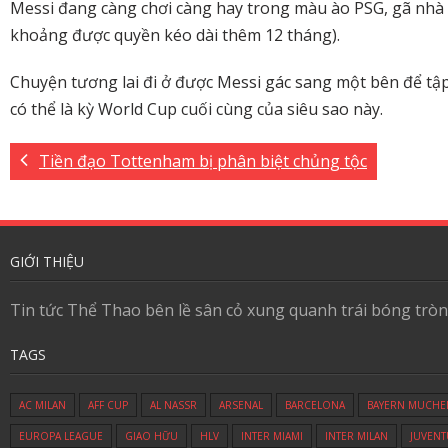
Messi đang càng chơi càng hay trong màu ào PSG, gã nhà
khoảng được quyền kéo dài thêm 12 tháng).
Chuyện tương lai đi ở được Messi gác sang một bên để tập
có thể là kỳ World Cup cuối cùng của siêu sao này.
Tiền đạo Tottenham bị phân biệt chủng tộc
GIỚI THIỆU
Tin tức Thể Thao bên lề sân cỏ xung quanh trái bóng tròn
TAGS
AC MILAN
AFF CUP
AL NASSR
ARSENAL
BARCELONA
BAYERN MUCHE
EUROPA LEAGUE
GIAO HỮU
HLV
INTER MIAMI
INTER MILAN
JUVENT