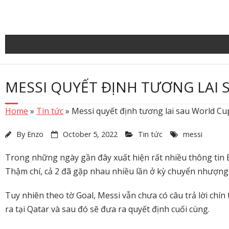
Skip
to
content
MESSI QUYẾT ĐỊNH TƯƠNG LAI 
Home
»
Tin tức
»
Messi quyết định tương lai sau World Cu
By
Enzo
October 5, 2022
Tin tức
messi
Trong những ngày gần đây xuất hiện rất nhiều thông tin 
Thậm chí, cả 2 đã gặp nhau nhiều lần ở kỳ chuyển nhượng
Tuy nhiên theo tờ Goal, Messi vẫn chưa có câu trả lời chí
ra tại Qatar và sau đó sẽ đưa ra quyết định cuối cùng.