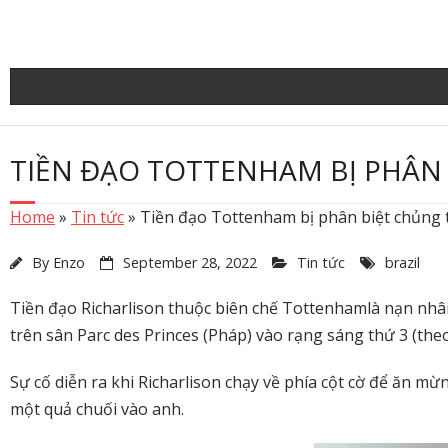
Skip
to
content
TIỀN ĐẠO TOTTENHAM BỊ PHÂN
Home
»
Tin tức
»
Tiền đạo Tottenham bị phân biệt chủng 
By
Enzo
September 28, 2022
Tin tức
brazil
Tiền đạo Richarlison thuộc biên chế Tottenhamlà nạn nhân
trên sân Parc des Princes (Pháp) vào rạng sáng thứ 3 (theo
Sự cố diễn ra khi Richarlison chạy về phía cột cờ để ăn m
một quả chuối vào anh.