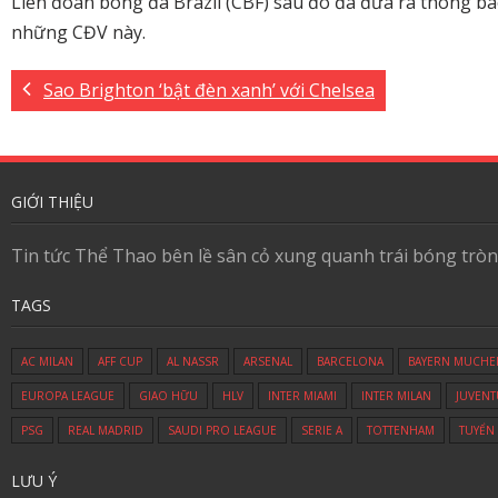
Liên đoàn bóng đá Brazil (CBF) sau đó đã đưa ra thông báo
những CĐV này.
Sao Brighton ‘bật đèn xanh’ với Chelsea
GIỚI THIỆU
Tin tức Thể Thao bên lề sân cỏ xung quanh trái bóng tròn
TAGS
AC MILAN
AFF CUP
AL NASSR
ARSENAL
BARCELONA
BAYERN MUCHE
EUROPA LEAGUE
GIAO HỮU
HLV
INTER MIAMI
INTER MILAN
JUVENT
PSG
REAL MADRID
SAUDI PRO LEAGUE
SERIE A
TOTTENHAM
TUYỂN
LƯU Ý