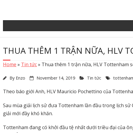
Skip
to
content
THUA THÊM 1 TRẬN NỮA, HLV T
Home
»
Tin tức
»
Thua thêm 1 trận nữa, HLV Tottenham sẽ
By
Enzo
November 14, 2019
Tin tức
tottenha
Theo báo giới Anh, HLV Mauricio Pochettino của Tottenha
Sau mùa giải lịch sử đưa Tottenham lần đầu trong lịch s
giải mới đầy khó khăn.
Tottenham đang có khởi đầu tệ nhất dưới triều đại của ôn