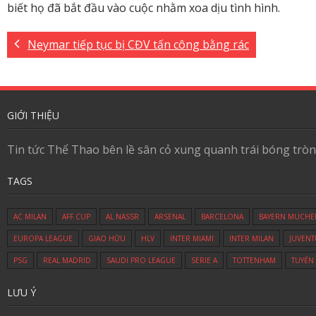
biết họ đã bắt đầu vào cuộc nhằm xoa dịu tình hình.
Neymar tiếp tục bị CĐV tấn công bằng rác
GIỚI THIỆU
Tin tức Thể Thao bên lề sân cỏ xung quanh trái bóng tròn
TAGS
AC MILAN
AFF CUP
AL NASSR
ARSENAL
BARCELONA
BAYERN MUCHE
EUROPA LEAGUE
GIAO HỮU
HLV
INTER MIAMI
INTER MILAN
JUVENT
PSG
REAL MADRID
SAUDI PRO LEAGUE
SERIE A
TOTTENHAM
TUYỂN
LƯU Ý