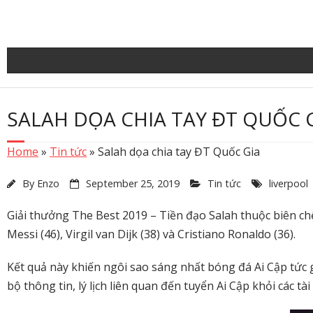
Skip
to
content
SALAH DỌA CHIA TAY ĐT QUỐC 
Home
»
Tin tức
»
Salah dọa chia tay ĐT Quốc Gia
By
Enzo
September 25, 2019
Tin tức
liverpool
Giải thưởng The Best 2019 – Tiền đạo Salah thuộc biên chế
Messi (46), Virgil van Dijk (38) và Cristiano Ronaldo (36).
Kết quả này khiến ngôi sao sáng nhất bóng đá Ai Cập tức g
bộ thông tin, lý lịch liên quan đến tuyển Ai Cập khỏi các t