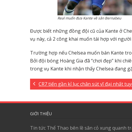
Real muốn đưa Kante về sân Bernabeu
Được biết những đồng đội cũ của Kante ở Che
vụ này, cả 2 công khai muốn tái hợp với người
Trường hợp nếu Chelsea muốn bán Kante tron
Bởi đội bóng Hoàng Gia đã “chơi đẹp” khi chi
trong vụ Kante khi nhận thấy Chelsea đang g
CR7 tiến gần kỉ lục chân sút vĩ đại nhất tu
GIỚI THIỆU
Tin tức Thể Thao bên lề sân cỏ xung quanh tr