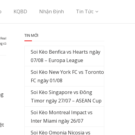
o
KQBD
Nhận Định
Tin Tức
TIN MỚI
 Real
ng cũ
Soi Kèo Benfica vs Hearts ngày
07/08 – Europa League
Soi Kèo New York FC vs Toronto
FC ngày 01/08
Soi Kèo Singapore vs Đông
ng
Timor ngày 27/07 – ASEAN Cup
Soi Kèo Montreal Impact vs
Inter Miami ngày 26/07
ệt
Soi Kèo Omonia Nicosia vs