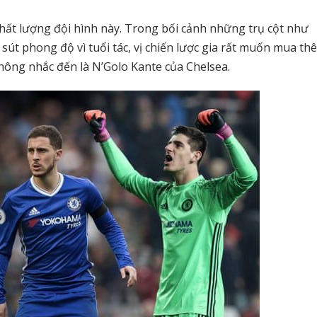
chất lượng đội hình này. Trong bối cảnh những trụ cột như
sút phong độ vì tuổi tác, vị chiến lược gia rất muốn mua th
thông nhắc đến là N’Golo Kante của Chelsea.