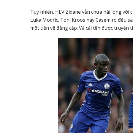
Tuy nhiên, HLV Zidane vẫn chưa hài lòng với 
Luka Modric, Toni Kroos hay Casemiro đều sa 
một tiền vệ đẳng cấp. Và cái tên được truyền 