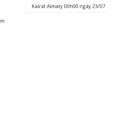
Kairat Almaty 00h00 ngày 23/07
êm