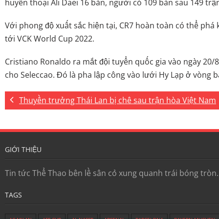
huyền thoại Ali Daei 16 bàn, người có 109 bàn sau 149 trậ
Với phong độ xuất sắc hiện tại, CR7 hoàn toàn có thể phá k
tới VCK World Cup 2022.
Cristiano Ronaldo ra mắt đội tuyển quốc gia vào ngày 20/
cho Seleccao. Đó là pha lập công vào lưới Hy Lạp ở vòng b
Thuyền trưởng Thái Lan bị chê sau trận hòa Việt Nam
GIỚI THIỆU
Tin tức Thể Thao bên lề sân cỏ xung quanh trái bóng tròn
TAGS