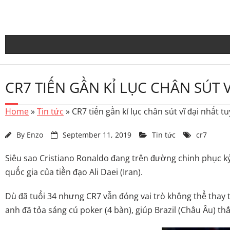
Skip
to
content
CR7 TIẾN GẦN KỈ LỤC CHÂN SÚT 
Home
»
Tin tức
»
CR7 tiến gần kỉ lục chân sút vĩ đại nhất t
By
Enzo
September 11, 2019
Tin tức
cr7
Siêu sao Cristiano Ronaldo đang trên đường chinh phục kỷ
quốc gia của tiền đạo Ali Daei (Iran).
Dù đã tuổi 34 nhưng CR7 vẫn đóng vai trò không thể thay 
anh đã tỏa sáng cú poker (4 bàn), giúp Brazil (Châu Âu) th