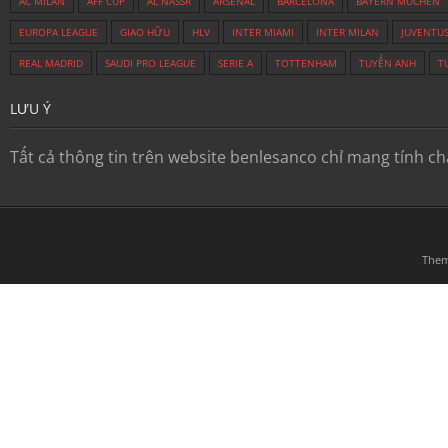
AC MILAN
AFF CUP
AL NASSR
ARSENAL
BARCELONA
BAYERN MUCHEN
EUROPA LEAGUE
GIAO HỮU
HLV
INTER MIAMI
INTER MILAN
JUVENTU
REAL MADRID
SAUDI PRO LEAGUE
SERIE A
TOTTENHAM
TUYỂN ANH
T
LƯU Ý
Tất cả thông tin trên website benlesanco chỉ mang tính c
The