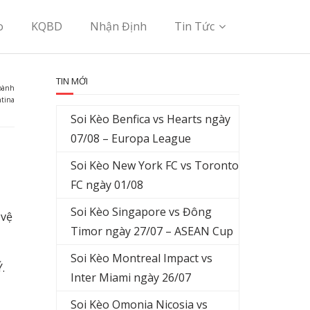
o
KQBD
Nhận Định
Tin Tức
TIN MỚI
hoành
ntina
Soi Kèo Benfica vs Hearts ngày
07/08 – Europa League
Soi Kèo New York FC vs Toronto
FC ngày 01/08
Soi Kèo Singapore vs Đông
 vệ
Timor ngày 27/07 – ASEAN Cup
Soi Kèo Montreal Impact vs
.
Inter Miami ngày 26/07
Soi Kèo Omonia Nicosia vs