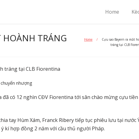
Home
Kè
T HOÀNH TRÁNG
Home
/
Cựu sao Bayern ra mắt 
tráng tại CLB Fiore
 tráng tại CLB Fiorentina
chuyển nhượng
a đã có 12 nghìn CĐV Fiorentina tới sân chào mừng cựu tiền
ia tay Hùm Xám, Franck Ribery tiếp tục phiêu lưu tại nước Ý
ý kí hợp đồng 2 năm với cầu thủ người Pháp.