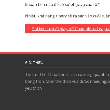
khoản tiền nào để có sự phục vụ của tôi”.
Nhiều khả năng ribery sẽ ra sân vào cuối tuầ
Soi kèo lượt đi play-off Champions Leagu
GIỚI THIỆU
Tin tức Thể Thao bên lề sân cỏ xung quanh tr
bóng tròn. Môn thể thao vua được nhiều ngư
yêu thích