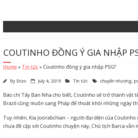
Skip
to
content
COUTINHO ĐỒNG Ý GIA NHẬP P
Home
»
Tin tức
»
Coutinho đồng ý gia nhập PSG?
By
Enzo
July 4, 2019
Tin tức
chuyển nhượng
,
p
Báo chí Tây Ban Nha cho biết, Coutinho sẽ trở thành vật t
Brazil cũng muốn sang Pháp để thoát khỏi những ngày th
Tuy nhiên, Kia Joorabchian – người đại diện của Coutinho
chưa đề cập với Coutinho chuyện này, Chủ tịch Barca vẫn 