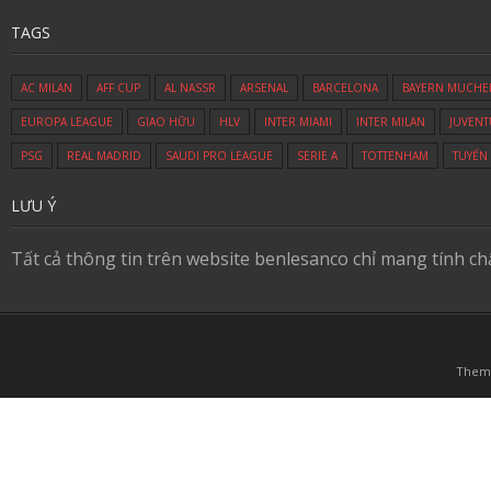
TAGS
AC MILAN
AFF CUP
AL NASSR
ARSENAL
BARCELONA
BAYERN MUCHE
EUROPA LEAGUE
GIAO HỮU
HLV
INTER MIAMI
INTER MILAN
JUVENT
PSG
REAL MADRID
SAUDI PRO LEAGUE
SERIE A
TOTTENHAM
TUYỂN
LƯU Ý
Tất cả thông tin trên website benlesanco chỉ mang tính c
Them