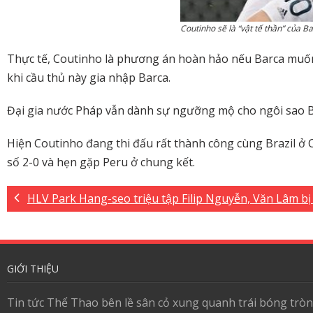
Coutinho sẽ là “vật tế thần” của B
Thực tế, Coutinho là phương án hoàn hảo nếu Barca muố
khi cầu thủ này gia nhập Barca.
Đại gia nước Pháp vẫn dành sự ngưỡng mộ cho ngôi sao 
Hiện Coutinho đang thi đấu rất thành công cùng Brazil ở C
số 2-0 và hẹn gặp Peru ở chung kết.
HLV Park Hang-seo triệu tập Filip Nguyễn, Văn Lâm bị
GIỚI THIỆU
Tin tức Thể Thao bên lề sân cỏ xung quanh trái bóng tròn