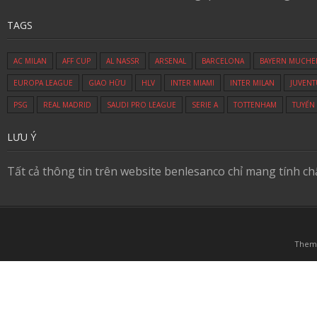
TAGS
AC MILAN
AFF CUP
AL NASSR
ARSENAL
BARCELONA
BAYERN MUCHE
EUROPA LEAGUE
GIAO HỮU
HLV
INTER MIAMI
INTER MILAN
JUVENT
PSG
REAL MADRID
SAUDI PRO LEAGUE
SERIE A
TOTTENHAM
TUYỂN
LƯU Ý
Tất cả thông tin trên website benlesanco chỉ mang tính c
Them