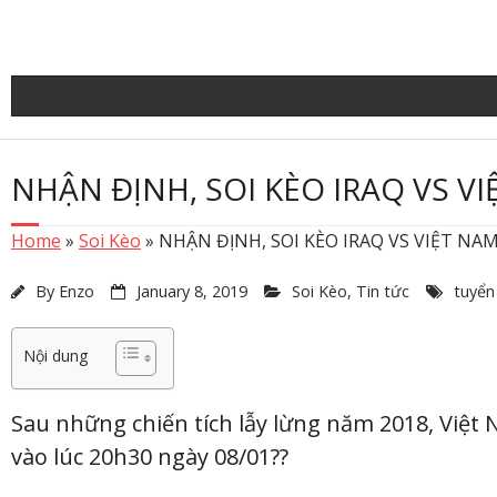
Skip
to
content
NHẬN ĐỊNH, SOI KÈO IRAQ VS VI
Home
»
Soi Kèo
»
NHẬN ĐỊNH, SOI KÈO IRAQ VS VIỆT NAM
By
Enzo
January 8, 2019
Soi Kèo
,
Tin tức
tuyển
Nội dung
Sau những chiến tích lẫy lừng năm 2018, Việt 
vào lúc 20h30 ngày 08/01??