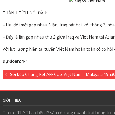
THÀNH TÍCH ĐỐI ĐẦU:
– Hai đội mới gặp nhau 3 lần, Iraq bất bại, với thắng 2, hòa
– Đây là lần gặp nhau thứ 2 giữa Iraq và Việt Nam tại Asi
Với lực lượng hiện tại tuyển Việt Nam hoàn toàn có cơ hộ
Dự đoán: 1-1
Soi kèo Chung Kết AFF Cup: Việt Nam – Malaysia 19h30
GIỚI THIỆU
Tin tức Thể Thao bên lề sân cỏ xung quanh trái bóng tròn