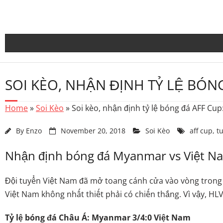
Skip
to
content
SOI KÈO, NHẬN ĐỊNH TỶ LỆ BÓN
Home
»
Soi Kèo
»
Soi kèo, nhận định tỷ lệ bóng đá AFF Cu
By
Enzo
November 20, 2018
Soi Kèo
aff cup
,
t
Nhận định bóng đá Myanmar vs Việt Na
Đội tuyển Việt Nam đã mở toang cánh cửa vào vòng trong s
Việt Nam không nhất thiết phải có chiến thắng. Vì vậy, HL
Tỷ lệ bóng đá Châu Á: Myanmar 3/4:0 Việt Nam