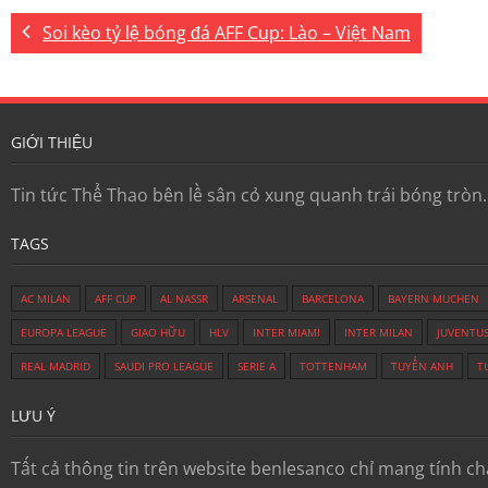
Soi kèo tỷ lệ bóng đá AFF Cup: Lào – Việt Nam
GIỚI THIỆU
Tin tức Thể Thao bên lề sân cỏ xung quanh trái bóng tròn
TAGS
AC MILAN
AFF CUP
AL NASSR
ARSENAL
BARCELONA
BAYERN MUCHEN
EUROPA LEAGUE
GIAO HỮU
HLV
INTER MIAMI
INTER MILAN
JUVENTU
REAL MADRID
SAUDI PRO LEAGUE
SERIE A
TOTTENHAM
TUYỂN ANH
T
LƯU Ý
Tất cả thông tin trên website benlesanco chỉ mang tính c