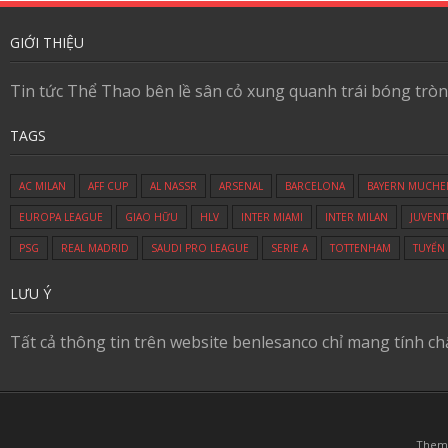
GIỚI THIỆU
Tin tức Thể Thao bên lề sân cỏ xung quanh trái bóng tròn
TAGS
AC MILAN
AFF CUP
AL NASSR
ARSENAL
BARCELONA
BAYERN MUCHE
EUROPA LEAGUE
GIAO HỮU
HLV
INTER MIAMI
INTER MILAN
JUVENT
PSG
REAL MADRID
SAUDI PRO LEAGUE
SERIE A
TOTTENHAM
TUYỂN
LƯU Ý
Tất cả thông tin trên website benlesanco chỉ mang tính c
Them