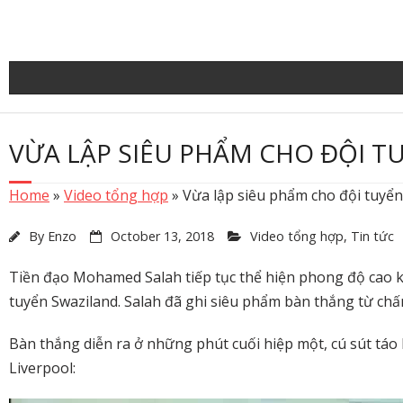
Skip
to
content
VỪA LẬP SIÊU PHẨM CHO ĐỘI T
Home
»
Video tổng hợp
»
Vừa lập siêu phẩm cho đội tuyển
By
Enzo
October 13, 2018
Video tổng hợp
,
Tin tức
Tiền đạo Mohamed Salah tiếp tục thể hiện phong độ cao khi
tuyển Swaziland. Salah đã ghi siêu phẩm bàn thắng từ ch
Bàn thắng diễn ra ở những phút cuối hiệp một, cú sút táo
Liverpool: