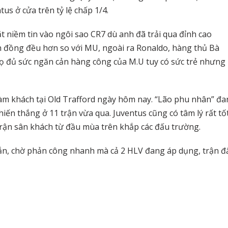
tus ở cửa trên tỷ lệ chấp 1/4.
t niềm tin vào ngôi sao CR7 dù anh đã trải qua đỉnh cao
h đồng đều hơn so với MU, ngoài ra Ronaldo, hàng thủ Bà
ọ đủ sức ngăn cản hàng công của M.U tuy có sức trẻ nhưng
làm khách tại Old Trafford ngày hôm nay. “Lão phu nhân” đ
iến thắng ở 11 trận vừa qua. Juventus cũng có tâm lý rất tố
 trận sân khách từ đầu mùa trên khắp các đấu trường.
ắn, chờ phản công nhanh mà cả 2 HLV đang áp dụng, trận đ