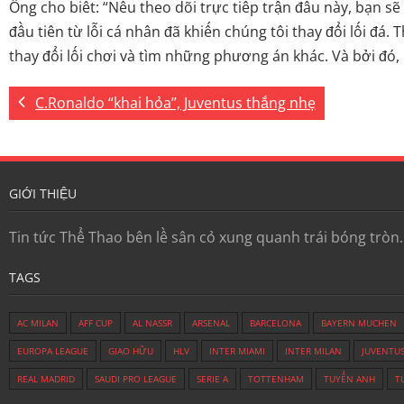
Ông cho biết: “Nếu theo dõi trực tiếp trận đấu này, bạn s
đầu tiên từ lỗi cá nhân đã khiến chúng tôi thay đổi lối đá
thay đổi lối chơi và tìm những phương án khác. Và bởi đó
C.Ronaldo “khai hỏa”, Juventus thắng nhẹ
GIỚI THIỆU
Tin tức Thể Thao bên lề sân cỏ xung quanh trái bóng tròn
TAGS
AC MILAN
AFF CUP
AL NASSR
ARSENAL
BARCELONA
BAYERN MUCHEN
EUROPA LEAGUE
GIAO HỮU
HLV
INTER MIAMI
INTER MILAN
JUVENTU
REAL MADRID
SAUDI PRO LEAGUE
SERIE A
TOTTENHAM
TUYỂN ANH
T